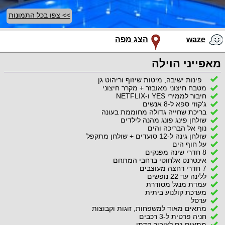
>> צפו בכל התמונות
waze
הצג מפה
מאפייני הוילה
פינות ישיבה, מיטות שיזוף וריהוט גן
מטבח חיצוני מאובזר + מקרר חיצוני
חיבור לממירי YES ו-NETFLIX
ג'קוזי ספא ל-8 אנשים
בריכת שחייה גדולה מחוממת בעונה
שולחן פינג פונג מהנה לילדים
נוף אל הבריכה והים
שולחן גינה ל-12 סועדים + שולחן מתקפל
על חוף הים
8 חדרי שינה מפנקים
אינטרנט אלחוטי ברחבי המתחם
7 חדרי רחצה מעוצבים
ללינה עד 22 נופשים
עמדת מנגל מסודרת
מערכת קולנוע ביתית
ערסל
מתאים מאוד למשפחות, זוגות וקבוצות
חניה פרטית ל-3 רכבים
מתאים גם לציבור הדתי