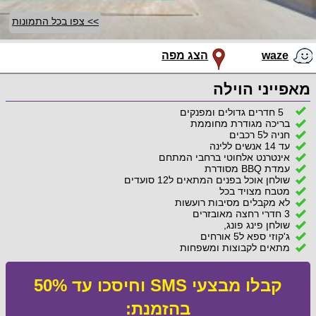
>> צפו בכל התמונות
waze
הצג מפה
מאפייני הוילה
5 חדרים גדולים ומפנקים
בריכה מגודרת מחוממת
חניה ל5 רכבים
עד 14 אנשים ללינה
אינטרנט אלחוטי ברחבי המתחם
עמדת BBQ מסודרת
שולחן אוכל בפנים המתאים ל12 סועדים
מטבח מצויד בכל
לא מקבלים מסיבות רועשות
3 חדרי רחצה מאובזרים
שולחן פינג פונג,
ג'קוזי ספא ל5 אורחים
מתאים לקבוצות ומשפחות
קבלו מבצעי SMS וחיסכו עד 50%
בהזמנת: