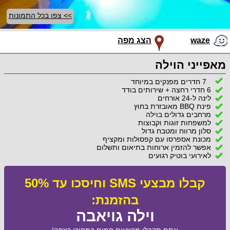
>> צפו בכל התמונות
waze
הצג מפה
מאפייני הוילה
7 חדרים מפנקים במיוחד
6 חדרי רחצה + שירותים בודד
לינה ל-24 אורחים
פינת BBQ מאובזרת בחוץ
מרחבים גדולים בוילה
למשפחות זוגות וקבוצות
סלון מרווח ומטבח גדול
מכונת אספרסו עם קפסולות ומקציף
אפשר להזמין ארוחות בתיאום ותשלום
לאירועי בוטיק רגועים
קבלו מבצעי SMS וחיסכו עד 50%
בהזמנת:
וילה גויאבה
אתם תקבלו מבצעים חמים במחירי רצפה!