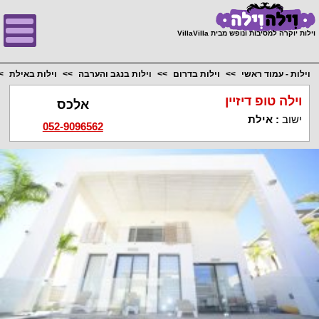
;
וילות יוקרה למסיבות ונופש מבית VillaVilla
וילות - עמוד ראשי
וילות בדרום
וילות בנגב והערבה
וילות באילת
וילה טופ דיזיין
אלכס
ישוב
:
אילת
052-9096562