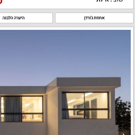
טל
אחוזת ג'ורדן
היערה הלבנה