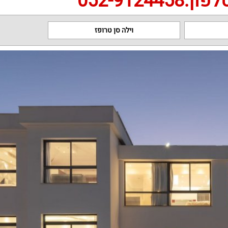
פון:052-9124458
וילה סן טרופז