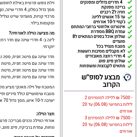
4 חדרים גדולים ומפנקים
וילת נופש פרטית באילת לחופשות
בריכה מפנקת
מסך גדול בסלון, 4
חניה ל2 רכבים
מרכזי קניות, מועדוני שייט וצלי
עד 15 אנשים ללינה
ג'קוזי ל-10 אורחים
ומקומות בילוי.
אינטרנט אלחוטי ברחבי המתחם
עמדת BBQ מסודרת
מה מציעה הוילה לאורחיה?
שולחן אוכל בפנים המתאים ל8
לינה ב- 4 חדרי שינה עם חד
סועדים
מטבח מצויד בכל
יוקרתי.
לא מקבלים מסיבות רועשות
4 חדרי רחצה מאובזרים
חדר שינה עם מיטה זוגית, ספה נ
שולחן פינג פונג
חדר שינה עם מיטה זוגית, מיטת י
מתאים לקבוצות ומשפחות
חדר שינה עם מיטה זוגית, מיטת יח
מבצע לסופ''ש
חדר שינה עם מיטה זוגית, מיטת י
הקרוב
המטבח של וילה מאנקי מציע מקרר 
- 7500 ₪ ללילה למזמינים 2
ישיבה ל-10 איש, מסך גדול 70 אינטש, שולחן סלון.
לילות בחמישי (06.08) עד 20
אורחים
חצר הוילה:
- 7500 ₪ ללילה למזמינים 3
לילות בחמישי (06.08) עד 20
נוחות, עמדת ברביקיו, פינג פונג, שולחן 
אורחים