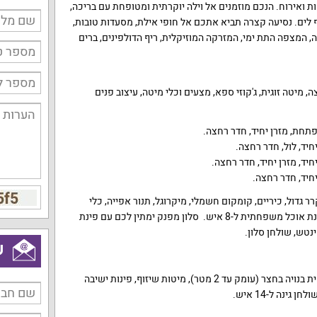
 ואירוח. הנכם מוזמנים אל וילה יוקרתית ומטופחת עם בריכה,
 חדרי שינה, נוף לים. נסיעה קצרה תביא אתכם אל חופי אילת, מסעדות טובות,
לה, המצפה התת ימי, המזרקה המוזיקלית, ריף הדולפינים, ברים
ר רחצה, מיטה זוגית, ג'קוזי ספא, מצעים וכלי מיטה, עיצוב פנים
פתחת, מזרן יחיד, חדר רחצה.
חיד, לול, חדר רחצה.
יד, מזרן יחיד, חדר רחצה.
חיד, חדר רחצה.
גדול, כיריים, קומקום חשמלי, מיקרוגל, תנור אפייה, כלי
מטבח שימושיים כולל סירים ופינת אוכל משפחתית ל-8 איש. סלון מפנק ימתין לכם עם פינת
ש
אורחי הווילה נהנים מבריכה פרטית בנויה בחצר (עומק עד 2 מטר), מיטות שיזוף, פינות ישיבה
גינה ל-14 איש.