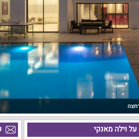
רחצה
על וילה מאנקי
פ