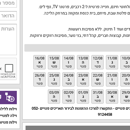
חבילת האירוח כוללת אינטרנט אלחוטי חינם, חנייה פרטית ל-2 רכבים, פרטנר TV, נוף לים.
ם פלטת שבת, מיחם, בית כנסת ומקווה במרחק הליכה.
ת, קבוצות חברים, קהל דתי, בני נוער, מסיבות רווקים ורווקות.
16/08
15/08
14/08
13/08
12/08
11/08
10/0
ב
ג
ד
ה
ו
ש
א
פנוי
פנוי
פנוי
פנוי
פנוי
פנוי
פנוי
26/08
25/08
24/08
23/08
22/08
21/08
20/0
ה
ו
ש
א
ב
ג
ד
פנוי
פנוי
פנוי
פנוי
פנוי
פנוי
פנוי
03/09
02/09
01/09
31/08
30/08
29/0
ק
ש
א
ב
ג
ד
ה
פנוי
פנוי
פנוי
פנוי
פנוי
פנוי
ם פנויים - התקשרו למרכז ההזמנות לבירור תאריכים פנויים
052-
וילות ללילה
9124458
וילה לפנויי
וילות פנויות