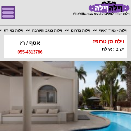
;
וילות יוקרה למסיבות ונופש מבית VillaVilla
וילות - עמוד ראשי
וילות בדרום
וילות בנגב והערבה
וילות באילת
וילה סן טרופז
אסף / רז
ישוב
:
אילת
055-4313786