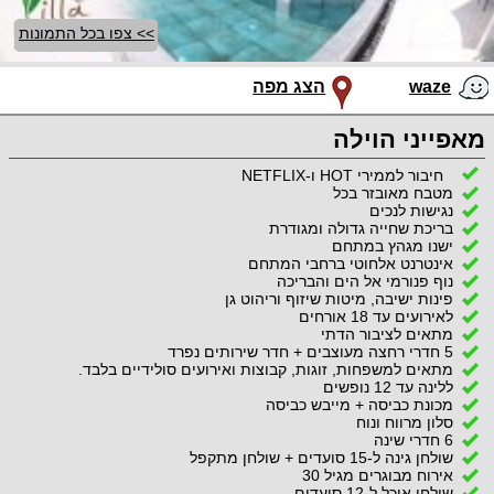
>> צפו בכל התמונות
waze
הצג מפה
מאפייני הוילה
חיבור לממירי HOT ו-NETFLIX
מטבח מאובזר בכל
נגישות לנכים
בריכת שחייה גדולה ומגודרת
ישנו מגהץ במתחם
אינטרנט אלחוטי ברחבי המתחם
נוף פנורמי אל הים והבריכה
פינות ישיבה, מיטות שיזוף וריהוט גן
לאירועים עד 18 אורחים
מתאים לציבור הדתי
5 חדרי רחצה מעוצבים + חדר שירותים נפרד
מתאים למשפחות, זוגות, קבוצות ואירועים סולידיים בלבד.
ללינה עד 12 נופשים
מכונת כביסה + מייבש כביסה
סלון מרווח ונוח
6 חדרי שינה
שולחן גינה ל-15 סועדים + שולחן מתקפל
אירוח מבוגרים מגיל 30
שולחן אוכל ל-12 סועדים