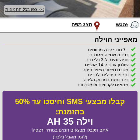
>> צפו בכל התמונות
waze
הצג מפה
מאפייני הוילה
7 חדרי לינה מרווחים
בריכת שחייה מגודרת
חניה זמינה ל-3 כלי רכב
שולחן ארוך ל-14 אנשים
מטבח חיצוני מצויד היטב
נוף מרהיב לים ולהרים
בית כנסת במרחק הליכה
מתאים לקבוצות ולמשפחות
קבלו מבצעי SMS וחיסכו עד 50%
בהזמנת:
וילה AH 35
אתם תקבלו מבצעים חמים במחירי רצפה!
(לזמן מוגבל בלבד)