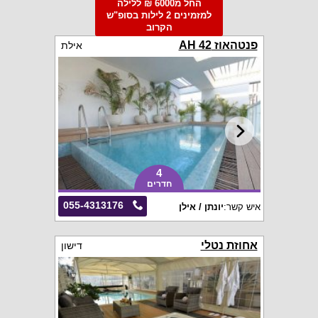
החל מ6000 ₪ ללילה
למזמינים 2 לילות בסופ"ש
הקרוב
פנטהאוז AH 42
אילת
4
חדרים
055-4313176
איש קשר:
יונתן / אילן
אחוזת נטלי
דישון