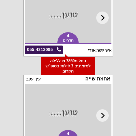
4
חדרים
055-4313095
איש קשר:
אודי
החל מ3850 ₪ ללילה
למזמינים 3 לילות בסופ"ש
הקרוב
אחוזת שייה
עין יעקב
4