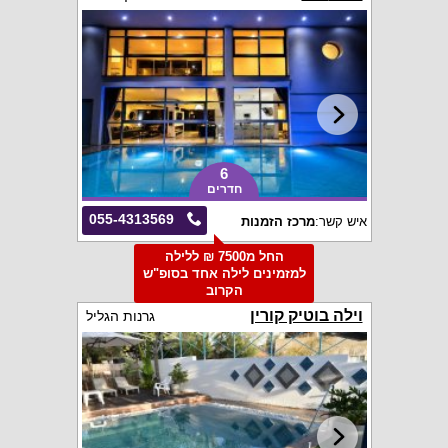
6
חדרים
055-4313569
איש קשר:
מרכז הזמנות
החל מ7500 ₪ ללילה
למזמינים לילה אחד בסופ"ש
הקרוב
וילה בוטיק קורין
גרנות הגליל