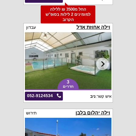
החל מ3500 ₪ ללילה
למזמינים 2 לילות בסופ"ש
הקרוב
וילה אחוזת אדל
עבדון
3
חדרים
052-9124534
איש קשר:
ניב
וילה יהלום בלבן
תירוש