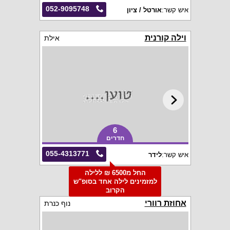
052-9095748
איש קשר:
אורטל / ציון
וילה קורנית
אילת
6
חדרים
055-4313771
איש קשר:
לידר
החל מ6500 ₪ ללילה
למזמינים לילה אחד בסופ"ש
הקרוב
אחוזת רוורי
נוף כנרת