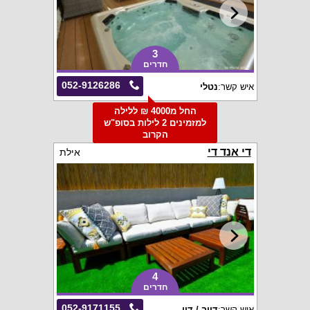
3
חדרים
052-9126286
איש קשר:
נטלי
החל מ4000 ₪ ללילה
למזמינים 2 לילות בסופ"ש
הקרוב
די אנד די
אילת
4
חדרים
052-9171155
איש קשר:
דייב / דין