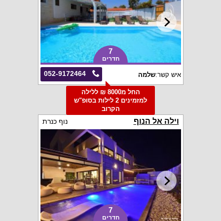
7
חדרים
052-9172464
איש קשר:
שלמה
החל מ8000 ₪ ללילה
למזמינים 2 לילות בסופ"ש
הקרוב
וילה אל הנוף
נוף כנרת
7
חדרים