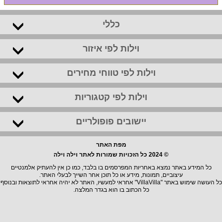
כללי
וילות לפי איזור
וילות לפי טווחי מחירים
וילות לפי קטגוריות
יישובים פופולריים
מפת האתר
© 2024 כל הזכויות שמורות לאתר וילה וילה
כל המידע באתר נמצא באחריות המפרסמים בו בלבד, כמו כן אין להעתיק אלמנטיים
עיצוביים, תמונות, מידע או כל תוכן אחר השייך לבעלי האתר.
כל העושה שימוש באתר "VillaVilla" אחראי למעשיו, האתר לא יהיה אחראי לתוצאות ובנוסף
כל הכתוב בו הוא בגדר המלצה.