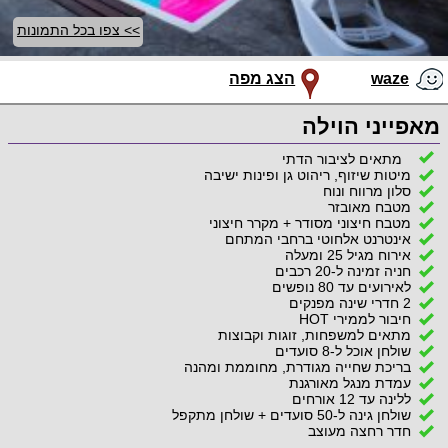
>> צפו בכל התמונות
waze
הצג מפה
מאפייני הוילה
מתאים לציבור הדתי
מיטות שיזוף, ריהוט גן ופינות ישיבה
סלון מרווח ונוח
מטבח מאובזר
מטבח חיצוני מסודר + מקרר חיצוני
אינטרנט אלחוטי ברחבי המתחם
אירוח מגיל 25 ומעלה
חניה זמינה ל-20 רכבים
לאירועים עד 80 נופשים
2 חדרי שינה מפנקים
חיבור לממירי HOT
מתאים למשפחות, זוגות וקבוצות
שולחן אוכל ל-8 סועדים
בריכת שחייה מגודרת, מחוממת ומהנה
עמדת מנגל מאורגנת
ללינה עד 12 אורחים
שולחן גינה ל-50 סועדים + שולחן מתקפל
חדר רחצה מעוצב