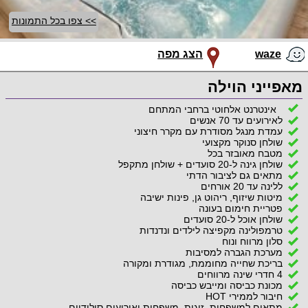
>> צפו בכל התמונות
waze
הצג מפה
מאפייני הוילה
אינטרנט אלחוטי ברחבי המתחם
לאירועים עד 70 אנשים
עמדת מנגל מסודרת עם מקרר חיצוני
שולחן סנוקר מקצועי
מטבח מאובזר בכל
שולחן גינה ל-20 סועדים + שולחן מתקפל
מתאים גם לציבור הדתי
ללינה עד 20 אורחים
מיטות שיזוף, ריהוט גן, פינות ישיבה
פטריית חימום בעונה
שולחן אוכל ל-20 סועדים
טרמפולינה מקפיצה לילדים ונדנדות
סלון מרווח ונוח
מערכת הגברה למסיבות
בריכת שחייה מחוממת, מגודרת ומקורה
4 חדרי שינה מרווחים
מכונת כביסה ומייבש כביסה
חיבור לממירי HOT
מתאים למשפחות, זוגות, משפחות ואירועים סולידיים