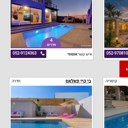
4
חדרים
052-9124363
052-97081
איש קשר:
אנטוני
"ש
בי קיי פאלאס
קיסריה
חדרה