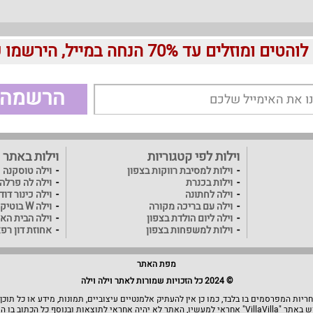
עד 70% הנחה במייל, הירשמו עכשיו בחינם:
הרשמה
וילות לפי קטגוריות
וילות באתר
וילות למסיבת רווקות בצפון
וילה טוסקנה
וילות בכנרת
וילה לה פרלה
וילה לחתונה
וילה כינור דו
וילה עם בריכה מקורה
וילה W בוטיק
וילה ליום הולדת בצפון
וילה הבית האו
וילות למשפחות בצפון
אחוזת דון רפ
מפת האתר
© 2024 כל הזכויות שמורות לאתר וילה וילה
יות המפרסמים בו בלבד, כמו כן אין להעתיק אלמנטיים עיצוביים, תמונות, מידע או כל תוכן
תוצאות ובנוסף כל הכתוב בו הוא בגדר המלצה.