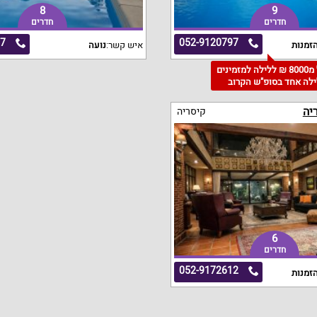
8
9
חדרים
חדרים
87
052-9120797
זמנות
איש קשר:
נועה
החל מ8000 ₪ ללילה למזמינים
ילה אחד בסופ"ש הקרוב
יה
קיסריה
6
חדרים
052-9172612
זמנות