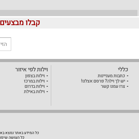
קבלו מבצעים לוהטים ומוזלים 
כללי
וילות לפי איזור
כתבות מעניינות
וילות בצפון
יש לך וילה? פרסם אצלנו!
וילות במרכז
צרו עמנו קשר
וילות בדרום
וילות באילת
כל המידע באתר נמצא באחר
כל העושה שימוש באתר "VillaVilla" אחראי למעשיו, האתר לא יהיה אחראי ל