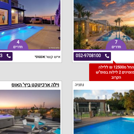
4
7
חדרים
חדרים
63
052-9708100
איש קשר:
אנטוני
החל מ12500 ₪ ללילה
למזמינים 2 לילות בסופ"ש
הקרוב
וילה ארכיטקט ביץ' האוס
נתניה