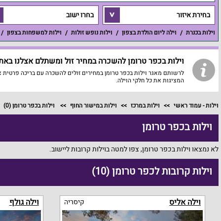
בחירת איזור
בחרו ישוב
וילות בכנרת
וילה ליום הולדת בצפון
וילות נופש זולות
וילות למשפחות בצפון
וילות בכפר טרומן להשכרה במחיר זול ומשתלם אצלנו באתר 
לרשותם מאגר וילות בכפר טרומן במחירים זולים להשכרה עם בריכה פרטית אצ
המציגות את כל חלקי הוילה.
וילות - עמוד ראשי
וילות במרכז
וילות במישור החוף
וילות בכפר טרומן
(0)
וילות בכפר טרומן
לא נמצאו וילות בכפר טרומן, צפו למטה בוילות קרובות ליישוב.
וילות קרובות לכפר טרומן (10)
וילה אליס
וילה גולף
קיסריה