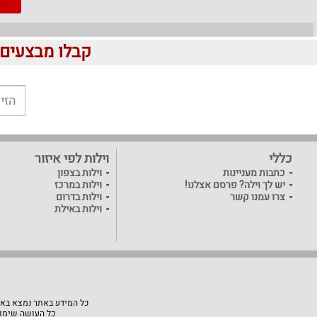
קבלו מבצעים לוהטים ומוזלים 
כללי
וילות לפי איזור
כתבות מעניינות
וילות בצפון
יש לך וילה? פרסם אצלנו!
וילות במרכז
צרו עמנו קשר
וילות בדרום
וילות באילת
כל המידע באתר נמצא באחר
כל העושה שימוש באתר "VillaVilla" אחראי למעשיו, האתר לא יהיה אחראי ל