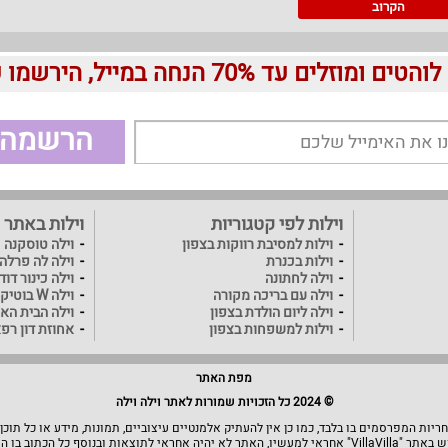
הקרוב
עד 70% הנחה במייל, הירשמו עכשיו בחינם:
הרשמה
וילות לפי קטגוריות
וילות באתר
וילות למסיבת רווקות בצפון
וילה טוסקנה
וילות בכנרת
וילה לה פרלה
וילה לחתונה
וילה כינור דו
וילה עם בריכה מקורה
וילה W בוטיק
וילה ליום הולדת בצפון
וילה הבית האו
וילות למשפחות בצפון
אחוזת דון רפ
מפת האתר
© 2024 כל הזכויות שמורות לאתר וילה וילה
יות המפרסמים בו בלבד, כמו כן אין להעתיק אלמנטיים עיצוביים, תמונות, מידע או כל תוכן
תוצאות ובנוסף כל הכתוב בו הוא בגדר המלצה.