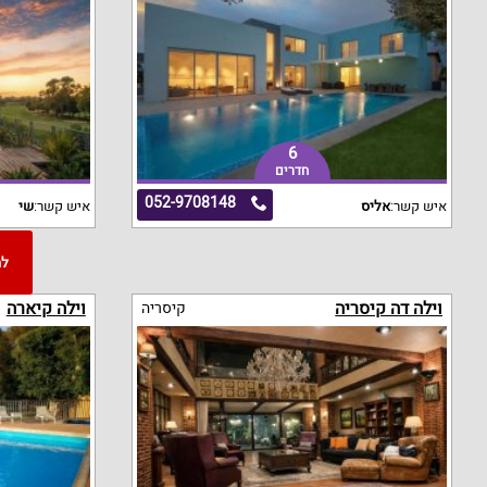
6
חדרים
052-9708148
איש קשר:
אליס
איש קשר:
שי
וילה דה קיסריה
וילה קיארה
קיסריה