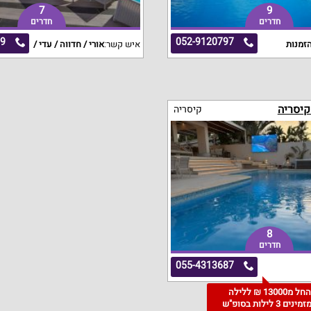
7
9
חדרים
חדרים
69
052-9120797
זמנות
איש קשר:
אורי / חדווה / עדי /
קיסריה
קיסריה
8
חדרים
055-4313687
החל מ13000 ₪ ללילה
למזמינים 3 לילות בסופ"ש