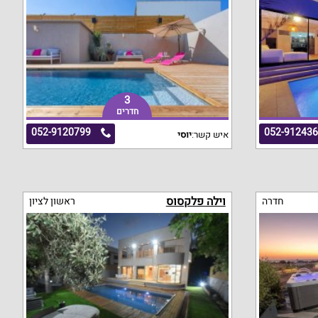
3
חדרים
052-9120799
052-91243
איש קשר:
יוסי
וילה פלקסוס
חדרה
ראשון לציון