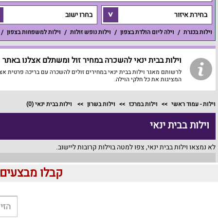
בחירת איזור
בחרו ישוב
וילות בכנרת
וילה ליום הולדת בצפון
וילות נופש זולות
וילות למשפחות בצפון
וילות בבית ינאי להשכרה במחיר זול ומשתלם אצלנו באתר וי
לרשותם מאגר וילות בבית ינאי במחירים זולים להשכרה עם בריכה פרטית אצל
המציגות את כל חלקי הוילה.
וילות - עמוד ראשי
וילות במרכז
וילות בשרון
וילות בבית ינאי
(0)
וילות בבית ינאי
לא נמצאו וילות בבית ינאי, צפו למטה בוילות קרובות ליישוב.
קבלו מבצעים לוהטים ומוזלים 