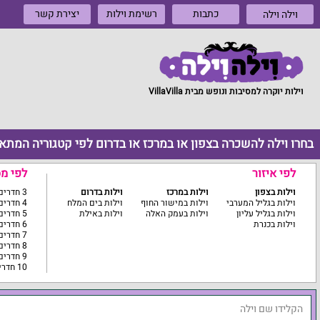
כתבות
רשימת וילות
יצירת קשר
וילה וילה
וילות יוקרה למסיבות ונופש מבית VillaVilla
בחרו וילה להשכרה בצפון או במרכז או בדרום לפי קטגוריה המתא
לפי איזור
לפי מ
וילות בצפון
וילות במרכז
וילות בדרום
3 חדרים ומטה
וילות בגליל המערבי
וילות במישור החוף
וילות בים המלח
4 חדרים
וילות בגליל עליון
וילות בעמק האלה
וילות באילת
5 חדרים
וילות בכנרת
6 חדרים
7 חדרים
8 חדרים
9 חדרים
10 חדרים ומעלה