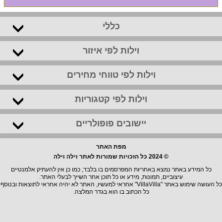
כללי
וילות לפי איזור
וילות לפי טווחי מחירים
וילות לפי קטגוריות
יישובים פופולריים
מפת האתר
© 2024 כל הזכויות שמורות לאתר וילה וילה
כל המידע באתר נמצא באחריות המפרסמים בו בלבד, כמו כן אין להעתיק אלמנטיים
עיצוביים, תמונות, מידע או כל תוכן אחר השייך לבעלי האתר.
כל העושה שימוש באתר "VillaVilla" אחראי למעשיו, האתר לא יהיה אחראי לתוצאות ובנוסף
כל הכתוב בו הוא בגדר המלצה.