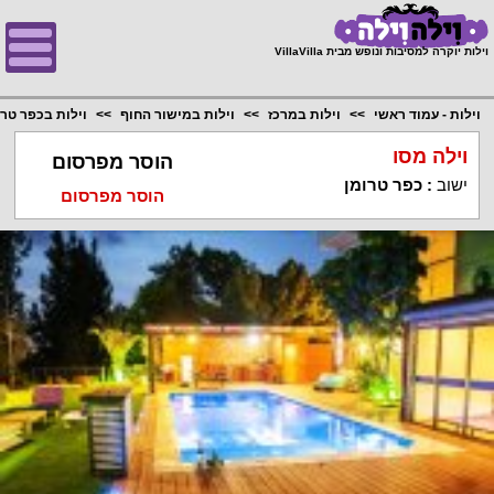
;
וילות יוקרה למסיבות ונופש מבית VillaVilla
וילות - עמוד ראשי
וילות במרכז
וילות במישור החוף
וילות בכפר טרו
וילה מסו
הוסר מפרסום
ישוב
:
כפר טרומן
הוסר מפרסום