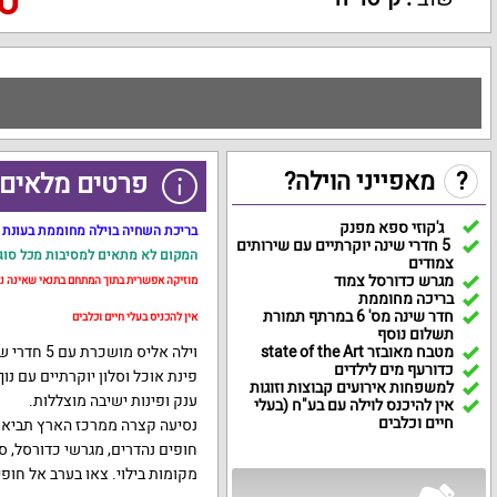
טלפ
?
מאפייני הוילה?
פרטים מלאים 
ג'קוזי ספא מפנק
בריכת השחיה בוילה מחוממת בעונת 
5 חדרי שינה יוקרתיים עם שירותים
המקום לא מתאים למסיבות מכל סוג!
צמודים
מגרש כדורסל צמוד
מוזיקה אפשרית בתוך המתחם בתנאי שאינה נ
בריכה מחוממת
חדר שינה מס' 6 במרתף תמורת
אין להכניס בעלי חיים וכלבים
תשלום נוסף
מטבח מאובזר state of the Art
כדורעף מים לילדים
למשפחות אירועים קבוצות וזוגות
ענק ופינות ישיבה מוצללות.
אין להיכנס לוילה עם בע"ח (בעלי
חיים וכלבים
נסיעה קצרה ממרכז הארץ תביא 
חופים נהדרים, מגרשי כדורסל, ס
מקומות בילוי. צאו בערב אל חופ