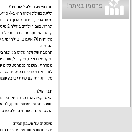
פרסמו באתר!
מה מציעה הוילה לאורחיה?
הלינה בו
החדר. בעבור ילדים בווילה 2 מיטות ילדים, לול ומיטת מעבר.
קומת המרתף מושכרת בתשלום נוס
טליויזיה 70 אינטש, שול
ההזמנה.
המטבח של וילה אליס מאובזר בכ
ומקפיא גדולים, מיקרוגל, שני כי
מקרר יין, מכונת נספרסו, כלים ש
לאורחים מצרכים בסיסיים כגון שמ
סלון יוקרתי עם פינת ישיבה שמ
חצר הוילה:
האטרקציה המרכזית היא חצר נופ
ישיבה נוחות, מיטות שיזוף, ג'קו
הנכס מקנה לאורחי הווילה פרטי
פינוקים על חשבון הבית:
חצר נופש מושקעת עם בריכה גדול