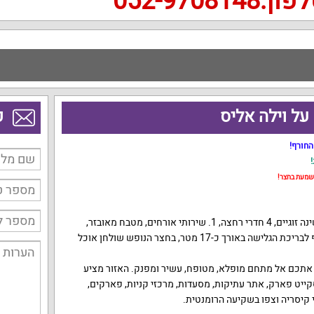
ון:052-9708148
על וילה אליס
פ
החורף!
שמעת בחצר!
וילה אליס מושכרת עם 5 חדרי שינה זוגיים, 4 חדרי רחצה, 1. שירותי אורחים, מטבח מאובזר,
פינת אוכל וסלון יוקרתיים עם נוף לבריכת הגלישה באורך כ-17 מטר, בחצר הנופש שולחן אוכל
אתכם אל מתחם מופלא, מטופח, עשיר ומפנק. האזור מציע
קייט פארק, אתר עתיקות, מסעדות, מרכזי קניות, פארקים,
י קיסריה וצפו בשקיעה הרומנטית.