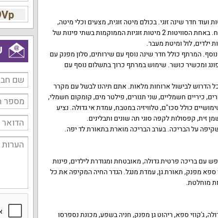
וילה אליס היא ב-4 סוויטות ועוד חדר שינה זוגי. בכולם מיטה זוגית, מצעים וכלי מיטה,
מיזוג אוויר, שידות / ארון, מזרן נוח. באחת הסוויטות 2 מיטות זוגיות הממוקמות בשתי פינות של
ש
ף. המרתף כולל חדר שינה נוסף עם שירותים, סלון מפנק עם
חן פינג פונג ומכשיר כושר. שימוש במרתף כרוך בתשלום נוסף עם
ל הדרוש לבישול ארוחות מלאות. אתם תיהנו לבשל עם מקרר
ורים, כיריים חשמליים, שני תנורים, פילטר מים, קומקום חשמלי,
ימושיים כולל סכו"ם, טלוויזיה במטבח, עמדת אי גדולה. נציע
ן זית, קפסולות לקפה סוגי תה שונים ותבלינים.
שקיפה על הבריכה. בערב הבריכה מוארת בתאורת לד יפה.
ש עם בריכה פרטית גדולה, מאובטחת ומגודרת לילדים, פינות
זי ספא מפנק, תאורת גן, עמדת מנגל. הגדר החיה המקיפה את כל
ות מוחלטת.
ה, ג'קוזי ספא, ריהוט גן מפנק, חניה בשפע, מכונת נספרסו