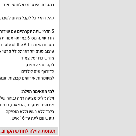
במטבח, אינטרנט אלחוטי חינם. ב
קהל דתי יוכל לקבל מיחם לשבת.
5 חדרי שינה יוקרתיים עם שירותים צמודים
חדר שינה מס' 6 במרתף תמורת תשלום נוסף
מטבח מאובזר state of the Art
עיצוב פנים יוקרתי הכולל פרטי א
מגרש כדורסל צמוד
ג'קוזי ספא מפנק
כדורעף מים לילדים
למשפחות אירועים קבוצות וזוגות
למי מתאימה הוילה:
וילה אליס מציעה רמה גבוהה של א
אירועים עסקיים, הרצאות, כנסים,
בלבד ללא רעש וללא מוסיקה.
נופש עם לינה עד 16 איש.
תפוסת הוילה לחודש הקרוב: