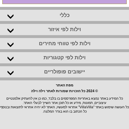
כללי
וילות לפי איזור
וילות לפי טווחי מחירים
וילות לפי קטגוריות
יישובים פופולריים
מפת האתר
© 2024 כל הזכויות שמורות לאתר וילה וילה
כל המידע באתר נמצא באחריות המפרסמים בו בלבד, כמו כן אין להעתיק אלמנטיים
עיצוביים, תמונות, מידע או כל תוכן אחר השייך לבעלי האתר.
כל העושה שימוש באתר "VillaVilla" אחראי למעשיו, האתר לא יהיה אחראי לתוצאות ובנוסף
כל הכתוב בו הוא בגדר המלצה.