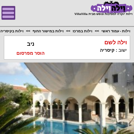
;
וילות יוקרה למסיבות ונופש מבית VillaVilla
וילות - עמוד ראשי
וילות במרכז
וילות במישור החוף
וילות בקיסריה
וילה לשם
ניב
ישוב
:
קיסריה
הוסר מפרסום