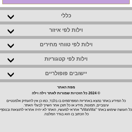
כללי
וילות לפי איזור
וילות לפי טווחי מחירים
וילות לפי קטגוריות
יישובים פופולריים
מפת האתר
© 2024 כל הזכויות שמורות לאתר וילה וילה
כל המידע באתר נמצא באחריות המפרסמים בו בלבד, כמו כן אין להעתיק אלמנטיים
עיצוביים, תמונות, מידע או כל תוכן אחר השייך לבעלי האתר.
כל העושה שימוש באתר "VillaVilla" אחראי למעשיו, האתר לא יהיה אחראי לתוצאות ובנוסף
כל הכתוב בו הוא בגדר המלצה.