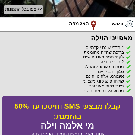
>> צפו בכל התמונות
waze
הצג מפה
מאפייני הוילה
4 חדרי שינה יוקרתיים
בריכת שחייה מחוממת
ג'קוזי ספא מענג חושים
2 חדרי רחצה
מטבח מאובזר קומפלט
סלון רחב ידיים
אינטרנט אלחוטי חינם
שולחן פינג פונג מקצועי
פינת מנגל מאובזרת
מרחק הליכה מחוף הים
קבלו מבצעי SMS וחיסכו עד 50%
בהזמנת:
מי אלמה וילה
אתם תקבלו מבצעים חמים במחירי רצפה!