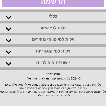
הרשמה
כללי
וילות לפי איזור
וילות לפי טווחי מחירים
וילות לפי קטגוריות
יישובים פופולריים
מפת האתר
© 2024 כל הזכויות שמורות לאתר וילה וילה
כל המידע באתר נמצא באחריות המפרסמים בו בלבד, כמו כן אין להעתיק אלמנטיים
עיצוביים, תמונות, מידע או כל תוכן אחר השייך לבעלי האתר.
כל העושה שימוש באתר "VillaVilla" אחראי למעשיו, האתר לא יהיה אחראי לתוצאות ובנוסף
כל הכתוב בו הוא בגדר המלצה.