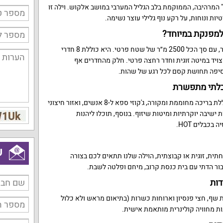
 המרהיבה, הממוקמת בלב הגליל המערבי במושב אלקוש. וילה זו
ות ונוחות, על רקע נוף גלילי עוצר נשימה.
למפנקת במיוחד?
הוילה בנויה על שטח של 250 מ״ר, עם סך הכל 2500 מ״ר של שטח פרטי. היא כוללת 8 חדרי
ויד במיטה זוגית וחדר רחצה פרטי. חלק מהחדרים אף
יפה תחושת קסם לכל רגע של שהות.
 בלתי מתפשרת
הוילה מעוצבת בסגנון מודרני וכוללת בריכה מחוממת ומקורה, ג'קוזי ספא ל-8 אנשים, ואזור חיצוני
ם עמדת מנגל BBQ, פינות ישיבה יוקרתיות ומיטות שיזוף. בנוסף, תוכלו ליהנות
ש
, זוגית או קבוצתית, הוילה שלנו תתאים לכם בצורה
ור הדתי עם בית כנסת קרוב, מיחם ופלטה לשבת.
דות
ת שף, חצי פנסיון וארוחות כשרות (בתיאום מראש ולא כלול
ות מחוויה קולינרית מותאמת אישית.