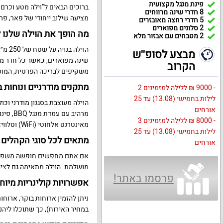
פינת מנגל מקצועית
ברוכים הבאים ל"וילה מטע וכרם"
8 חדרי שינה מרווחים
מציעה שילוב ייחודי של פאר, פרטי
5 חדרי רחצה מאובזרים
2 סלונים מפוארים
מה הופך את הוילה שלנו 
2 מטבחים עם אבזור מלא
מבצע לסופ''ש
שינה מפוארים, כאשר כל חדר מצ
הקרוב
משקיפים לבריכה הפרטית, המוס
מתקנים מודרניים ונוחות
- 9000 ₪ ללילה למזמינים 2
לילות בחמישי (13.08) עד 25
אורחים
מרהיב ע
- 8000 ₪ ללילה למזמינים 3
מאינטרנט אלחוטי (WiFi) וטלוויזיה בכבלים HOT.
לילות בחמישי (13.08) עד 25
מתאים לכל סוגי הקהלים
אורחים
אם אתם מחפשים חופשה משפחתית
מושלמת. הוילה מתאימה גם לציב
פרסמו באתר!
אפשרויות קולינריות מיוח
ניתן להזמין ארוחות בוקר, ארוחו
במחיר האירוח), כך שתוכלו ליהנ