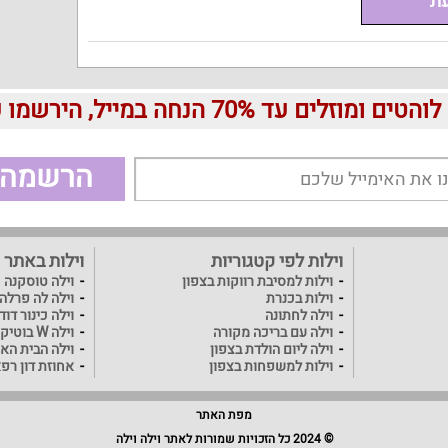
עת
עד 70% הנחה במייל, הירשמו עכשיו בחינם:
הרשמה
וילות לפי קטגוריות
וילות באתר
וילות למסיבת רווקות בצפון
וילה טוסקנה
וילות בכנרת
וילה לה פרלה
וילה לחתונה
וילה כינור דו
וילה עם בריכה מקורה
וילה W בוטיק
וילה ליום הולדת בצפון
וילה הבית האו
וילות למשפחות בצפון
אחוזת דון רפ
מפת האתר
© 2024 כל הזכויות שמורות לאתר וילה וילה