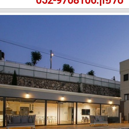
טלפון:052-9708106