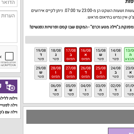
פות
הוילה אינה מאפשרת מסיבות רועשות ושעות השקט הן מ-23:00 עד 07:00. ניתן לקיים אירועים
 ומפנקת ב"וילה מטע וכרם" - המקום שבו קסם ופרטיות נפגשים!
19/08
18/08
17/08
16/08
15/08
14/08
13/0
ה
ו
ש
א
ב
ג
ד
מבצע
פנוי
פנוי
תפוס
תפוס
פנוי
פנוי
29/08
28/08
27/08
26/08
25/08
24/08
23/0
א
ב
ג
ד
ה
ו
ש
פנוי
פנוי
תפוס
תפוס
תפוס
תפוס
פנוי
ק
06/09
05/09
04/09
03/09
02/09
01/0
ג
ד
ה
ו
ש
א
פנוי
פנוי
פנוי
פנוי
פנוי
פנוי
וילות ללילה
וילה לפנויי
וילה עם ג'ק