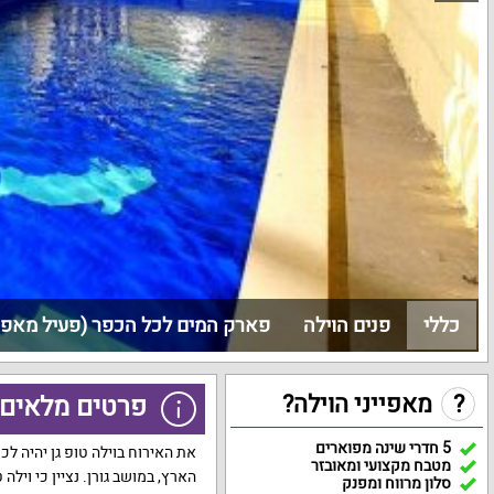
כללי
פנים הוילה
פארק המים לכל הכפר (פעיל מאפרי
?
מאפייני הוילה?
פרטים מלאים ע
5 חדרי שינה מפוארים
את האירוח בוילה טופ גן יהיה ל
מטבח מקצועי ומאובזר
הארץ, במושב גורן. נציין כי וילה
סלון מרווח ומפנק