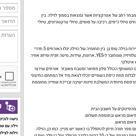
 ממבחר רחב של אטרקציות אשר נמצאות בסמוך לוילה. בין
 טיולי ג'יפים, רכיבה על סוסים, טיולי טרקטורונים, טיולי
פאר ויוקרה מלווים את מהלך האירוח בוילה טופ גן. בין תחומיה של הוילה יגלו האורחים 5 חדרי
אירוח מפוארים המשלבים מסך טלוויזיה שמחובר ל-YES, ארונות, שידות, מיטה זוגית ומיזוג אוויר.
המשותף הכולל סלון מפואר ומטבח מאובזר. אורחים שירצו
 לבלות תחת כיפת השמיים יוכלו לצאת מיד אל המתחם החיצוני
 מרפסת מיוחדת המשלבת פינות ישיבה ובריכת שחייה מחוממת
ק
הפינוקים על חשבון הבית.
בתיאום מראש ובתוספת תשלום.
גישה לנכים
תיאום מראש.
וילה עם שו
ספר תורה וניתן להתפלל בו כאשר יש מניין. כמו כן, הוילה
וילות לצילו
כוללת מייחם ופלטה וישנו בית כנסת במרחק של כ- 10 דקות הליכה מהוילה ועל כן וילה טופ גן