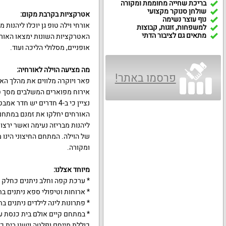
בריכת שחייה מחוממת ומקורה
שולחן סנוקר מקצועי
אטרקציות בקרבת מקום
:
נוף עוצר נשימה
אורחי וילה טופ גן יוכלו ליהנות
למשפחות, זוגות, קבוצות
מתאים גם לציבור הדתי
האטרקציות השונות ימצאו האורחים
אופניים, מסלולי הליכה ועוד.
מה מציעה הוילה לאורחיה
:
פרסמו באתר!
נציין כי ב-4 חדרים יש חדר אמבט איטלקי.
האורחים יחלקו את זמנם במתחם 
ליהנות מבריזה נעימה ואשר ירצו
של הוילה. המתחם החיצוני הינו
ומקורה.
מיוחד אצלנו
:
* ערכת קפה וחלב ניתנים כחלק מ
* ארוחות וטיפולי ספא ניתנים 
* פתרונות לינה לילדים ניתנים ב
* במתחם קיים אולם בית כנסת עם 