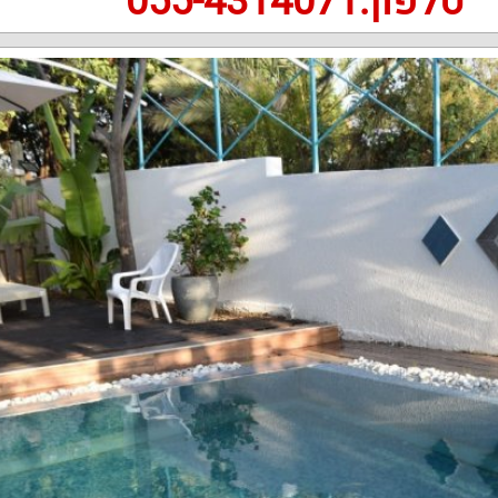
טלפון:055-4314071