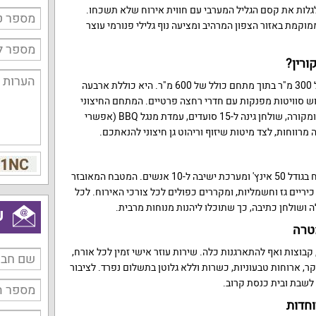
לגלות את קסם הגליל המערבי עם חווית אירוח שלא תשכחו.
וקמת באזור הצפון המרהיב ומציעה נוף גלילי פנורמי עוצר
ורין?
הוילה משתרעת על שטח בנוי של 300 מ"ר בתוך מתחם כולל של 600 מ"ר. היא כוללת ארבעה
וש סוויטות מפנקות עם חדרי רחצה פרטיים. המתחם החיצוני
מצויד בבריכה מחוממת, מגודרת ומקורה, שולחן גינה ל-15 סועדים, עמדת מנגל BBQ (אפשרי
מרווחות, לצד מיטות שיזוף וריהוט גן חיצוני להנאתכם.
הסלון המודרני מצויד במסך שטוח בגודל 50 אינץ' ומערכת ישיבה ל-10 אנשים. המטבח המאובזר
יריים גז וחשמליות, ומקררים כפולים לכל צורכי האירוח. לכל
 ושולחן כתיבה, כך שתוכלו ליהנות מנוחות מרבית.
ש
טרה
קבוצות ואף להתארגנות כלה. שירות עוזר אישי זמין לכל אורח,
ר, ארוחות טבעוניות, כשרות וללא גלוטן בתשלום נפרד. לציבור
לשבת ובית כנסת קרוב.
וחדות