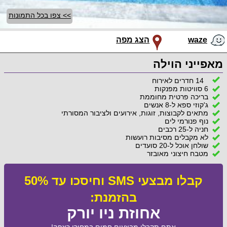
>> צפו בכל התמונות
waze
הצג מפה
מאפייני הוילה
14 חדרים לאירוח
6 סוויטות מפנקות
בריכה פרטית מחוממת
ג'קוזי ספא ל-8 אנשים
מתאים לקבוצות, זוגות, אירועים ולציבור המסורתי
נוף פנורמי לים
חניה ל-25 רכבים
לא מקבלים מסיבות רועשות
שולחן אוכל ל-20 סועדים
מטבח חיצוני מאובזר
קבלו מבצעי SMS וחיסכו עד 50%
בהזמנת:
אחוזת ניו יורק
אתם תקבלו מבצעים חמים במחירי רצפה!