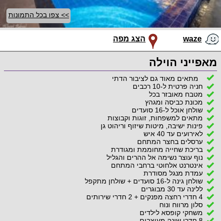
>> צפו בכל התמונות
waze
הצג מפה
מאפייני הוילה
מתאים מאוד גם לציבור הדתי
חניה פרטית ל-10 רכבים
מטבח מאובזר בכל
מכונת כביסה ומגהץ
שולחן אוכל ל-16 סועדים
מתאים למשפחות, זוגות וקבוצות
פינות ישיבה, מיטות שיזוף וריהוט גן
לאירועים עד 40 איש
ערסלים בחצר המתחם
בריכת שחייה מחוממת ומגודרת
נוף עוצר נשימה אל ההרים והגליל
אינטרנט אלחוטי ברחבי המתחם
עמדת מנגל מסודרת
שולחן גינה ל-16 סועדים + שולחן מתקפל
ללינה עד 30 מבוגרים
4 חדרי רחצה מפנקים + 2 חדרי שירותים
סלון מרווח ונוח
משחקי קופסא לילדים
8 חדרי שינה מעוצבים