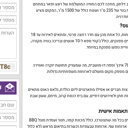
שב דלתון, מחכה לכם החוויה המושלמת של רוגע ופאר במתחם
הסוויטות "גלאס האוס". עם שטח בנוי של 235 מ"ר ושטח כולל של 1500 מ"ר, המקום מציע
ודרנית.
וס?
המתחם כולל חמש סוויטות מרווחות, כל אחת מהן עם חדר רחצה פרטי, ומתאים לאירוח עד 18
אורחים. הנכס מציע מגוון שירותים מפנקים, כולל ג'קוזי ספא ל-10 אנשים ובריכה בנויה מקורה,
יית נופש מפנקת במיוחד.
הסלון מצויד במסך שטוח בגודל 70 אינץ' וספה דו-מושבית, מה שמעניק תחושת יוקרה ואווירה
ש
צות חברים או אפילו מתארגנים ליום הולדת, גלאס האוס מתאים
חתן ולאירועים דתיים, עם בית כנסת קרוב, מיחם, שעון שבת
ותאמות אישית
המטבח הפנימי והחיצוני מאובזרים בכל מה שתצטרכו, כולל מכונת קפה, תנור ועמדת מנגל BBQ.
ר, ארוחות שף, ארוחות טבעוניות וכשרות בתיאום מראש (לא כלול