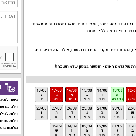
נכים עם כניסה רחבה, שביל שטוח ומואר ומסדרונות מותאמים
טיח חוויית נופש ללא דאגות.
, המתחם אינו מקבל מסיבות רועשות, אולם הוא מציע חניה
קרה של גלאס האוס - חופשה בצפון שלא תשכחו!
ק
18/08
17/08
16/08
15/08
14/08
13/08
12/0
ד
ה
ו
ש
א
ב
ג
פוס
במבצע
פנוי
פנוי
תפוס
תפוס
פנוי
גישה לנכים
וילה עם שו
28/08
27/08
26/08
25/08
24/08
23/08
22/0
ש
א
ב
ג
ד
ה
ו
וילות לצילו
פנוי
פנוי
פנוי
פנוי
פנוי
פנוי
פנוי
וילות פנויות
05/09
04/09
03/09
02/09
01/09
31/0
מלונות בוט
ב
ג
ד
ה
ו
ש
פנוי
פנוי
פנוי
פנוי
פנוי
פנוי