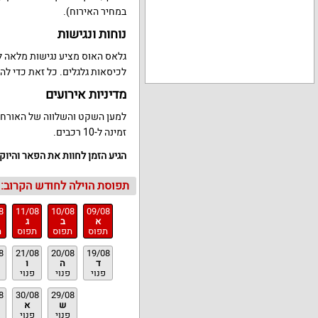
במחיר האירוח).
נוחות ונגישות
גלאס האוס מציע נגישות מלאה ל
לכיסאות גלגלים. כל זאת כדי להב
מדיניות אירועים
למען השקט והשלווה של האורחים
זמינה ל-10 רכבים.
הגיע הזמן לחוות את הפאר והיו
תפוסת הוילה לחודש הקרוב:
8
11/08
10/08
09/08
א
ב
ג
תפוס
תפוס
תפוס
ת
8
21/08
20/08
19/08
ד
ה
ו
פנוי
פנוי
פנוי
8
30/08
29/08
ש
א
פנוי
פנוי