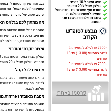
חניה זמינה ל-10 רכבים
בלב אזור מירון הפסטורלי, במו
שולחן אוכל ל-20 נופשים
מטבח חוץ מאובזר עם עמדת מנגל
מתאים למשפחות ולזוגות
שילוב קסום של פרטיות ונוחות מ
אינטרנט אלחוטי נגיש ברחבי
מה ממתין לכם בגלאס הא
המתחם
מבצע לסופ''ש
הקרוב
מחוממת ומגודרת, המושלמת לחוו
- 7900 ₪ ללילה למזמינים 2
עיצוב יוקרתי ומודרני
לילות בחמישי (13.08) עד 18
אורחים
מזמינה. שולחן אוכל ל-20 סועדים מספק מקום מושלם לארוחות משפחתיות גדולות.
- 7900 ₪ ללילה למזמינים 3
מתאים לכל קהל
לילות בחמישי (13.08) עד 18
אורחים
בין אם אתם משפחות, זוגות, קבו
לכולם. המקום מושלם גם לשבתות 
ופלטה לשבת.
פרסמו באתר!
מטבח מאובזר וארוחות מ
בנוסף, ניתן להזמין ארוחות בוק