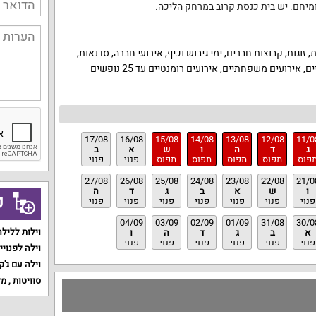
מיחם.
יש בית כנסת קרוב במרחק הליכה.
וגות, קבוצות חברים, ימי גיבוש וכיף, אירועי חברה, סדנאות,
הרצאות, אירועים עסקיים סולידיים, אירועים משפחתיים, אירועים רומנטיים עד 25 נופשים
17/08
16/08
15/08
14/08
13/08
12/08
11/0
ג
ד
ה
ו
ש
א
ב
פוס
תפוס
תפוס
תפוס
תפוס
פנוי
פנוי
27/08
26/08
25/08
24/08
23/08
22/08
21/0
ו
ש
א
ב
ג
ד
ה
ק
פנוי
פנוי
פנוי
פנוי
פנוי
פנוי
פנוי
04/09
03/09
02/09
01/09
31/08
30/0
וילות ללילה
א
ב
ג
ד
ה
ו
פנוי
פנוי
פנוי
פנוי
פנוי
פנוי
וילה לפנויי
וילה עם ג'ק
סוויטות
,
מל