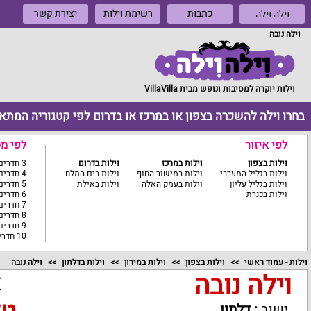
כתבות
רשימת וילות
יצירת קשר
וילה וילה
וילה נובה
וילות יוקרה למסיבות ונופש מבית VillaVilla
בחרו וילה להשכרה בצפון או במרכז או בדרום לפי קטגוריה המתא
לפי איזור
לפי מ
וילות בצפון
וילות במרכז
וילות בדרום
3 חדרים ומטה
וילות בגליל המערבי
וילות במישור החוף
וילות בים המלח
4 חדרים
וילות בגליל עליון
וילות בעמק האלה
וילות באילת
5 חדרים
וילות בכנרת
6 חדרים
7 חדרים
8 חדרים
9 חדרים
10 חדרים ומעלה
וילות - עמוד ראשי
וילות בצפון
וילות במירון
וילות בדלתון
וילה נובה
וילה נובה
א
ישוב
:
דלתון