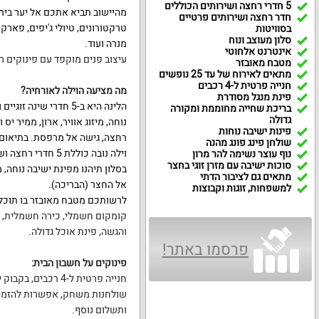
5 חדרי רחצה ושירותים הכוללים
מהיישוב תביא אתכם אל יער ביריה
חדר רחצה ושירותים פרטיים
טרקטורונים, טיולי ג'יפים, פארק
בסוויטות
סלון מעוצב ונוח
מנרה ועוד.
אינטרנט אלחוטי
עיצוב פנים מוקפד עם פינוקים ר
מטבח מאובזר
מתאים לאירוח של עד 25 נופשים
חנייה פרטית ל-4 רכבים
מה מציעה הוילה לאורחיה
?
פינת מנגל מסודרת
בריכת שחייה מחוממת ומקורה
גדולה
פינות ישיבה נוחות
רחצה, גישה אל מרפסת. בתיאום 
שולחן פינג פונג מהנה
וילה נובה כוללת 5 חדרי רחצה ושירותים.
נוף עוצר נשימה להר מרון
סוכות ישיבה עם מזרן זוגי בחצר
בסלון תיהנו מפינת ישיבה נוחה, 
מתאים גם לציבור הדתי
אל החצר (הבריכה).
למשפחות, זוגות וקבוצות
לרשותכם מטבח מאובזר בו תוכל
קומקום חשמלי,
כירה חשמלית,
מ
והגשה,
פינת אוכל גדולה.
פרסמו באתר!
פינוקים על חשבון הבית
:
חנייה פרטית ל-4
רכבים,
בקבוק יי
שולחנות משחק,
אפשרות להזמין
ותשלום נוסף.