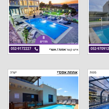
8
חדרים
052-9172227
052-97091
איש קשר:
אסנת / אשרי
אחוזת אפנדי
מנות
יערה