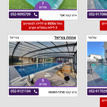
7
חדרים
052-9095709
052-91708
איש קשר:
אבי
מינים
החל מ8500 ₪ ללילה למזמינים
3 לילות בסופ"ש הקרוב
אחוזת צוריאל
שלומי
צוריאל
5
חדרים
052-9121104
052-91702
איש קשר:
מרכז הזמנות
מינים