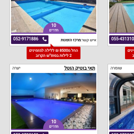
10
חדרים
052-9171886
055-43131
איש קשר:
מרכז הזמנות
מינים
החל מ8500 ₪ ללילה למזמינים
2 לילות בסופ"ש הקרוב
תאי בוטיק הוטל
שומרה
יערה
10
חדרים