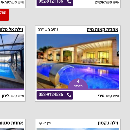
052-9121136
איש קשר:
איציק
איש קשר:
יוחאי
2
אחוזת קאזה מיה
וילה אל סלוו
נתיב השיירה
4
חדרים
052-9124536
איש קשר:
מירי
איש קשר:
לירון
וילה ג'קסון
אחוזת סנטורי
עין יעקב