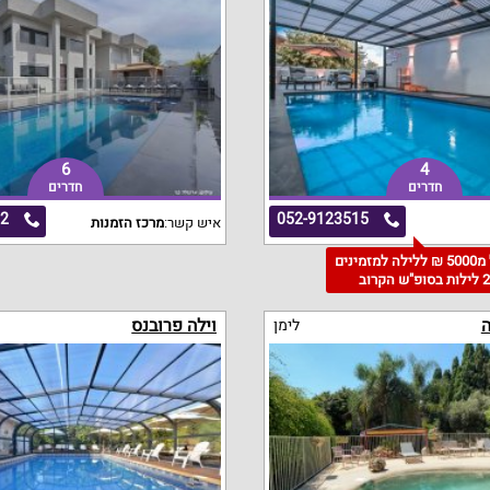
6
4
חדרים
חדרים
22
052-9123515
איש קשר:
מרכז הזמנות
החל מ5000 ₪ ללילה למזמינים
 לילות בסופ"ש הקרוב
ה
וילה פרובנס
לימן