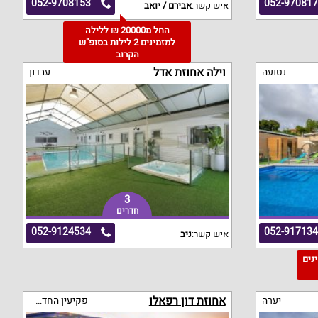
052-9708153
052-97081
איש קשר:
אבירם / יואב
החל מ20000 ₪ ללילה
למזמינים 2 לילות בסופ"ש
הקרוב
וילה אחוזת אדל
נטועה
עבדון
3
חדרים
052-9124534
052-91713
איש קשר:
ניב
מינים
אחוזת דון רפאלו
יערה
פקיעין החדשה