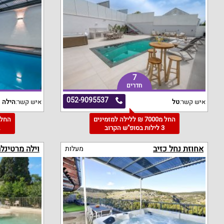
7
חדרים
052-9095537
איש קשר:
טל
איש קשר:
הילה
החל מ7000 ₪ ללילה למזמינים
3 לילות בסופ"ש הקרוב
2
אחוזת נחל כזיב
וילה מרטינל
מעלות