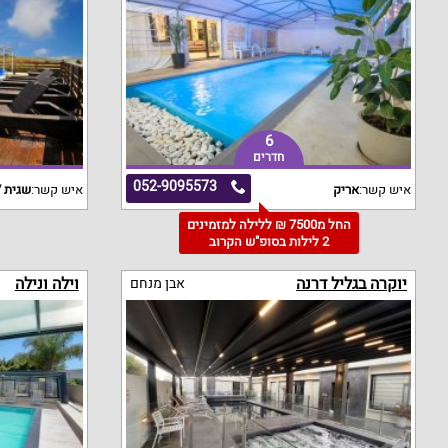
6
חדרים
052-9095573
איש קשר:
אריק
איש קשר:
שגית /
החל מ7500 ₪ ללילה למזמינים
2 לילות בסופ"ש הקרוב
יוקרה בגליל דרנה
וילה ונילה
אבן מנחם