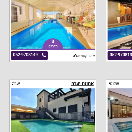
3
חדרים
052-9708149
052-97081
איש קשר:
אלה
אחוזת יערה
שלומי
יערה