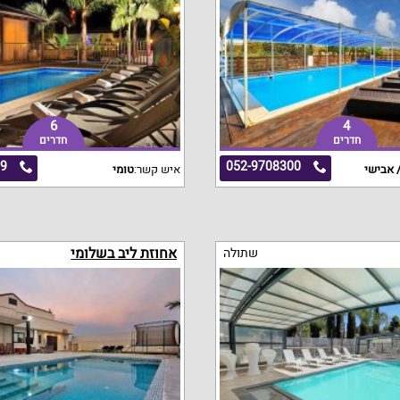
6
4
חדרים
חדרים
39
052-9708300
 אבישי
איש קשר:
טומי
אחוזת ליב בשלומי
שתולה