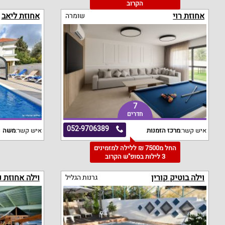
הקרוב
אחוזת רוי
אחוזת ליאב
שומרה
7
חדרים
052-9706389
איש קשר:
מרכז הזמנות
איש קשר:
משה
החל מ7500 ₪ ללילה למזמינים
3 לילות בסופ"ש הקרוב
וילה בוטיק קורין
וילה אחוזת נ
גרנות הגליל