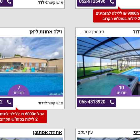
70
052-9126496
איש קשר:
אלדד
החל מ9000 ₪ ללילה למזמינים
 לילות בסופ"ש הקרוב
דור
וילה אחוזת ליאן
פקיעין החדשה
7
10
חדרים
חדרים
42
055-4313920
איש קשר:
לידור
החל מ6000 ₪ ללילה למז
2 לילות בסופ"ש הקרוב
ני
אחוזת אסתובן
עין יעקב