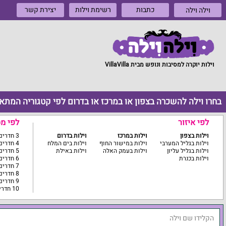
כתבות
רשימת וילות
יצירת קשר
וילה וילה
וילות יוקרה למסיבות ונופש מבית VillaVilla
בחרו וילה להשכרה בצפון או במרכז או בדרום לפי קטגוריה המתא
לפי איזור
לפי מ
וילות בצפון
וילות במרכז
וילות בדרום
3 חדרים ומטה
וילות בגליל המערבי
וילות במישור החוף
וילות בים המלח
4 חדרים
וילות בגליל עליון
וילות בעמק האלה
וילות באילת
5 חדרים
וילות בכנרת
6 חדרים
7 חדרים
8 חדרים
9 חדרים
10 חדרים ומעלה