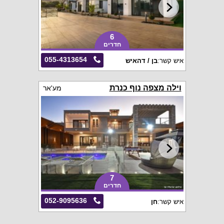
6
חדרים
055-4313654
איש קשר:
בן / דהאיש
וילה מצפה נוף כנרת
מע'אר
7
חדרים
052-9095636
איש קשר:
חן