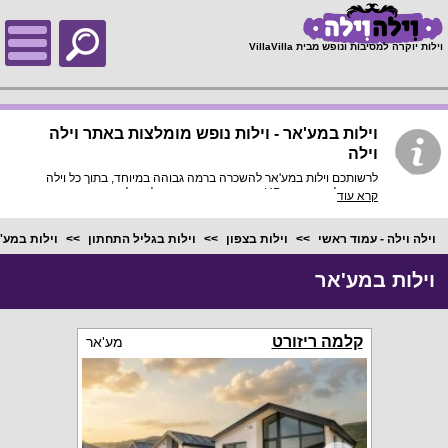
;
וילות יוקרה למסיבות ונופש מבית VillaVilla
וילות במע'אר - וילות נופש מומלצות באתר וילה
וילה
לרשותכם וילות במע'אר להשכרה ברמה גבוהה במיוחד, בתוך כל וילה
פירוט מלא, תמונות HD והכי חשוב התאמה מלאה לסמארטפונים
קרא עוד
ולטאבלטים, היכנסו עכשיו!
וילה וילה - עמוד ראשי
וילות בצפון
וילות בגליל התחתון
וילות במע'
וילות במע'אר
קלמה ריזורט
מע'אר