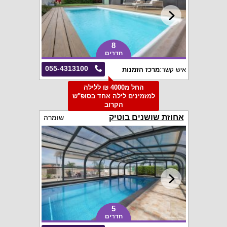
8
חדרים
055-4313100
איש קשר:
מרכז הזמנות
החל מ4000 ₪ ללילה
למזמינים לילה אחד בסופ"ש
הקרוב
אחוזת שושנים בוטיק
שומרה
5
חדרים