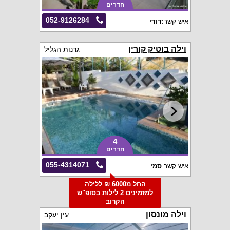
חדרים
052-9126284
איש קשר:
דודי
וילה בוטיק קורין
גרנות הגליל
4
חדרים
055-4314071
איש קשר:
סמי
החל מ6000 ₪ ללילה
למזמינים 2 לילות בסופ"ש
הקרוב
וילה מונסון
עין יעקב