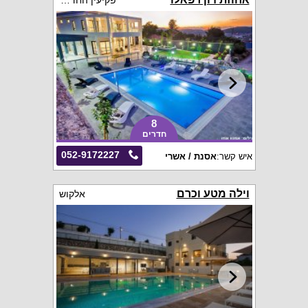
פקיעין החדשה
8
חדרים
052-9172227
איש קשר:
אסנת / אשרי
וילה מטע וכרם
אלקוש