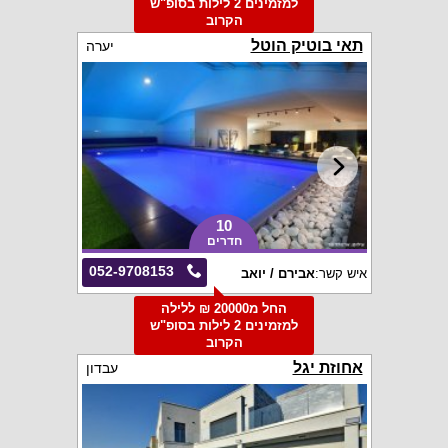
למזמינים 2 לילות בסופ"ש
הקרוב
תאי בוטיק הוטל
יערה
10
חדרים
052-9708153
איש קשר:
אבירם / יואב
החל מ20000 ₪ ללילה
למזמינים 2 לילות בסופ"ש
הקרוב
אחוזת יגל
עבדון