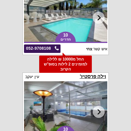
10
חדרים
052-9708108
איש קשר:
צחי
החל מ10000 ₪ ללילה
למזמינים 2 לילות בסופ"ש
הקרוב
וילה פרסטיז'
עין יעקב
10