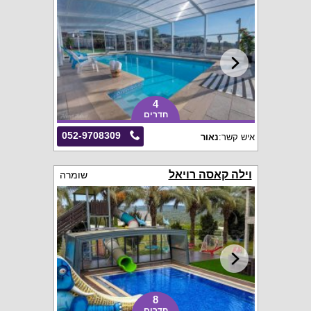
4
חדרים
052-9708309
איש קשר:
נאור
וילה קאסה רויאל
שומרה
8
חדרים