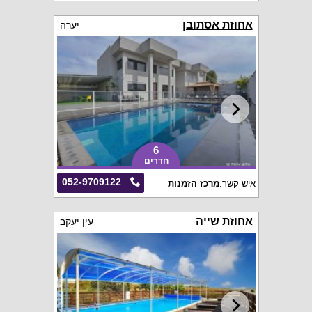
אחוזת אסתובן
יערה
6
חדרים
052-9709122
איש קשר:
מרכז הזמנות
אחוזת שייה
עין יעקב