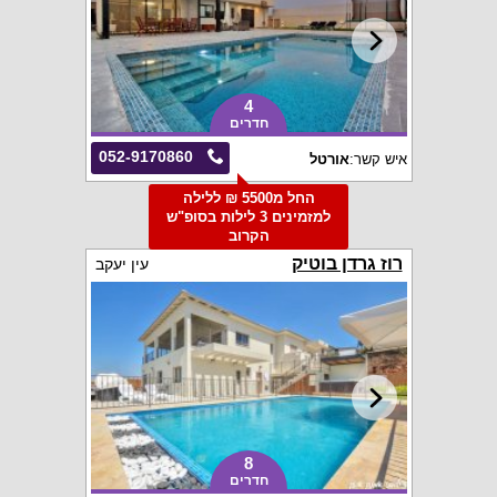
4
חדרים
052-9170860
איש קשר:
אורטל
החל מ5500 ₪ ללילה
למזמינים 3 לילות בסופ"ש
הקרוב
רוז גרדן בוטיק
עין יעקב
8
חדרים