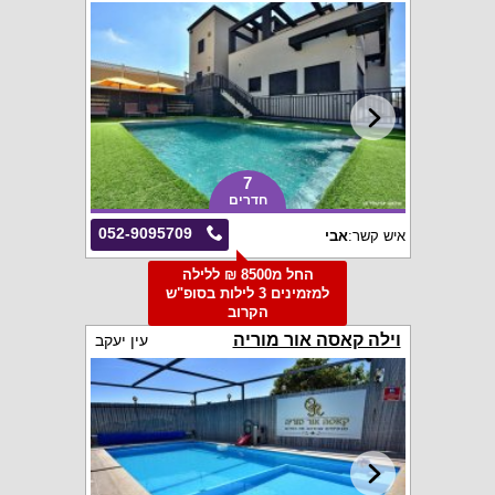
7
חדרים
052-9095709
איש קשר:
אבי
החל מ8500 ₪ ללילה
למזמינים 3 לילות בסופ"ש
הקרוב
וילה קאסה אור מוריה
עין יעקב