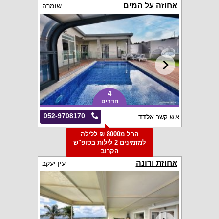
אחוזה על המים
שומרה
4
חדרים
052-9708170
איש קשר:
אלדד
החל מ8000 ₪ ללילה
למזמינים 2 לילות בסופ"ש
הקרוב
אחוזת ורונה
עין יעקב