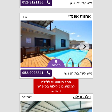
052-9121136
איש קשר:
איציק
אחוזת אפנדי
יערה
6
חדרים
052-9098841
איש קשר:
בת חן / שי
החל מ7000 ₪ ללילה
למזמינים 3 לילות בסופ"ש
הקרוב
וילה ונילה
שתולה