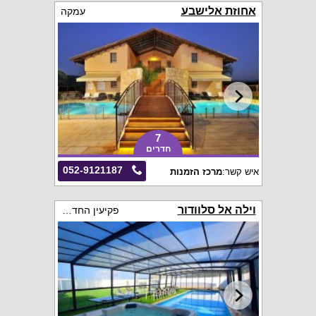
אחוזת אלישבע
עמקה
7
חדרים
052-9121187
איש קשר:
מרכז הזמנות
וילה אל סלוודור
פקיעין החדשה