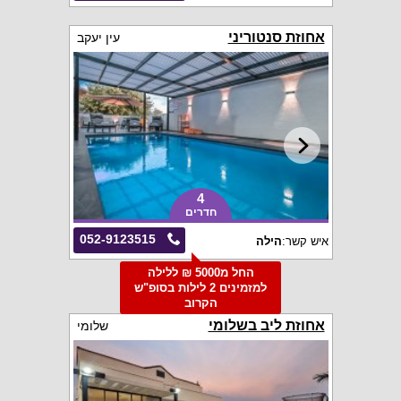
אחוזת סנטוריני
עין יעקב
4
חדרים
052-9123515
איש קשר:
הילה
החל מ5000 ₪ ללילה
למזמינים 2 לילות בסופ"ש
הקרוב
אחוזת ליב בשלומי
שלומי