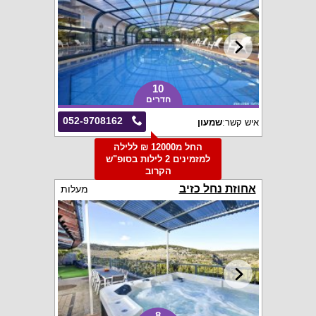
10
חדרים
052-9708162
איש קשר:
שמעון
החל מ12000 ₪ ללילה
למזמינים 2 לילות בסופ"ש
הקרוב
אחוזת נחל כזיב
מעלות
8