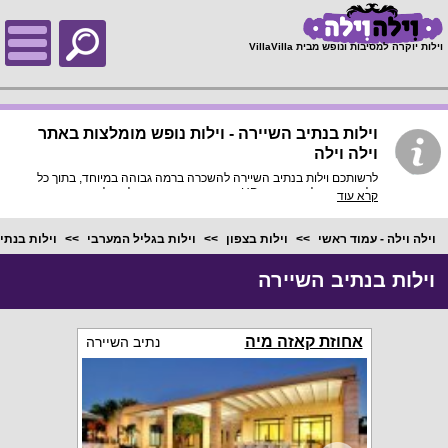
;
וילות יוקרה למסיבות ונופש מבית VillaVilla
וילות בנתיב השיירה - וילות נופש מומלצות באתר
וילה וילה
לרשותכם וילות בנתיב השיירה להשכרה ברמה גבוהה במיוחד, בתוך כל
וילה פירוט מלא, תמונות HD והכי חשוב התאמה מלאה לסמארטפונים
קרא עוד
ולטאבלטים, היכנסו עכשיו!
וילה וילה - עמוד ראשי
וילות בצפון
וילות בגליל המערבי
וילות בנתי
וילות בנתיב השיירה
אחוזת קאזה מיה
נתיב השיירה