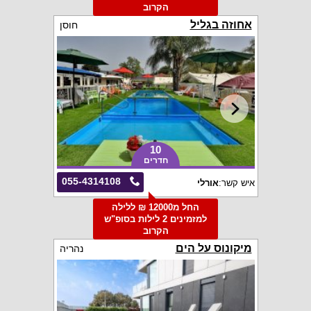
הקרוב
אחוזה בגליל
חוסן
10
חדרים
055-4314108
איש קשר:
אורלי
החל מ12000 ₪ ללילה
למזמינים 2 לילות בסופ"ש
הקרוב
מיקונוס על הים
נהריה