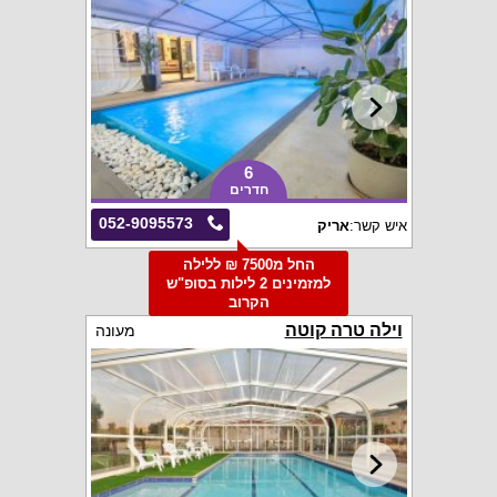
6
חדרים
052-9095573
איש קשר:
אריק
החל מ7500 ₪ ללילה
למזמינים 2 לילות בסופ"ש
הקרוב
וילה טרה קוטה
מעונה