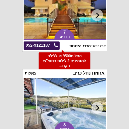
7
חדרים
052-9121187
איש קשר:
מרכז הזמנות
החל מ9500 ₪ ללילה
למזמינים 2 לילות בסופ"ש
הקרוב
אחוזת נחל כזיב
מעלות
8