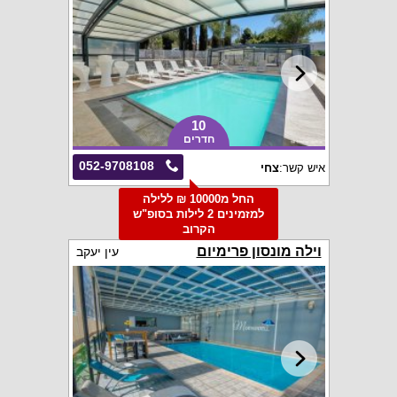
10
חדרים
052-9708108
איש קשר:
צחי
החל מ10000 ₪ ללילה
למזמינים 2 לילות בסופ"ש
הקרוב
וילה מונסון פרימיום
עין יעקב