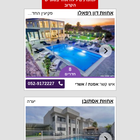
הקרוב
אחוזת דון רפאלו
פקיעין החדשה
8
חדרים
052-9172227
איש קשר:
אסנת / אשרי
אחוזת אסתובן
יערה