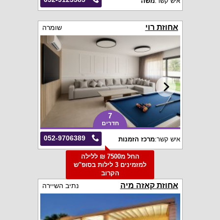
איש קשר:
משה
אחוזת רוי
שומרה
7
חדרים
052-9706389
איש קשר:
מרכז הזמנות
החל מ7500 ₪ ללילה
למזמינים 3 לילות בסופ"ש
הקרוב
אחוזת קאזה מיה
נתיב השיירה