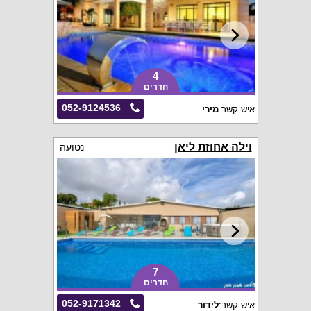
4
חדרים
052-9124536
איש קשר:
מירי
וילה אחוזת ליאן
נטועה
7
חדרים
052-9171342
איש קשר:
לידור