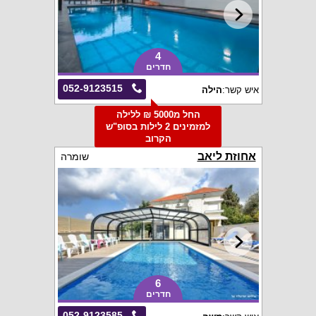
4
חדרים
052-9123515
איש קשר:
הילה
החל מ5000 ₪ ללילה
למזמינים 2 לילות בסופ"ש
הקרוב
אחוזת ליאב
שומרה
6
חדרים
052-9123585