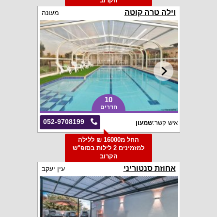
הקרוב
וילה טרה קוטה
מעונה
10
חדרים
052-9708199
איש קשר:
שמעון
החל מ16000 ₪ ללילה
למזמינים 2 לילות בסופ"ש
הקרוב
אחוזת סנטוריני
עין יעקב