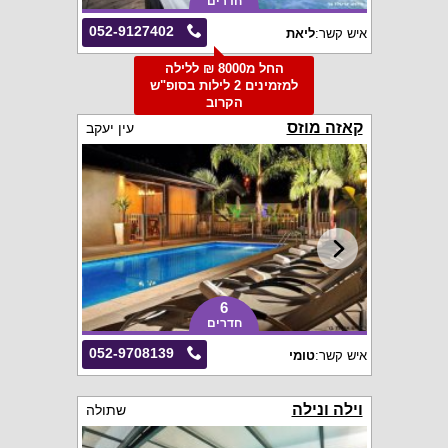
חדרים
052-9127402
איש קשר:
ליאת
החל מ8000 ₪ ללילה
למזמינים 2 לילות בסופ"ש
הקרוב
קאזה מוזס
עין יעקב
6
חדרים
052-9708139
איש קשר:
טומי
וילה ונילה
שתולה