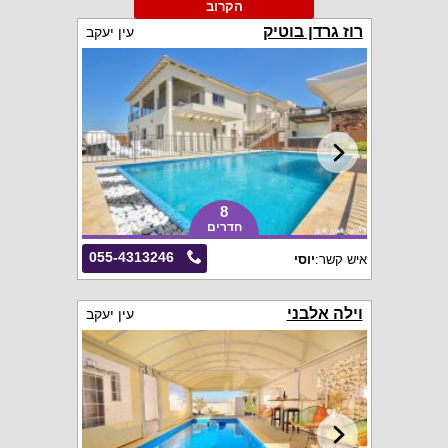
הקרוב
רוז גרדן בוטיק
עין יעקב
8
חדרים
055-4313246
איש קשר:
יוסי
וילה אלבני
עין יעקב