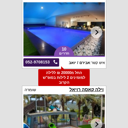
10
חדרים
052-9708153
איש קשר:
אבירם / יואב
החל מ20000 ₪ ללילה
למזמינים 2 לילות בסופ"ש
הקרוב
וילה קאסה רויאל
שומרה