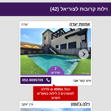
וילות קרובות לצוריאל (42)
אחוזת יערה
יערה
7
חדרים
052-9095709
איש קשר:
אבי
החל מ8500 ₪ ללילה
למזמינים 3 לילות בסופ"ש
הקרוב
וילה ג'קסון
עין יעקב