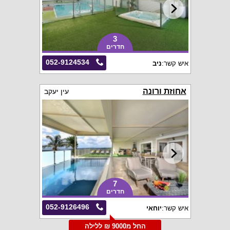
3
חדרים
052-9124534
איש קשר:
ניב
אחוזת ורונה
עין יעקב
7
חדרים
052-9126496
איש קשר:
יוחאי
החל מ9000 ₪ ללילה