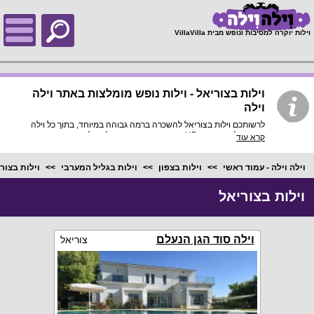
;
וילות יוקרה למסיבות ונופש מבית VillaVilla
וילות בצוריאל - וילות נופש מומלצות באתר וילה
וילה
לרשותכם וילות בצוריאל להשכרה ברמה גבוהה במיוחד, בתוך כל וילה
פירוט מלא, תמונות HD והכי חשוב התאמה מלאה לסמארטפונים
קרא עוד
ולטאבלטים, היכנסו עכשיו!
וילה וילה - עמוד ראשי
וילות בצפון
וילות בגליל המערבי
וילות בצור
וילות בצוריאל
וילה סוד הגן הנעלם
צוריאל