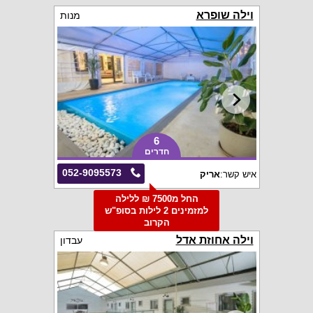
וילה שופרא
מנות
6
חדרים
052-9095573
איש קשר:
אריק
החל מ7500 ₪ ללילה
למזמינים 2 לילות בסופ"ש
הקרוב
וילה אחוזת אדל
עבדון