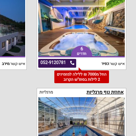
6
חדרים
052-9120781
איש קשר:
כפיר
איש קשר:
מירב
החל מ7000 ₪ ללילה למזמינים
2 לילות בסופ"ש הקרוב
אחוזת נוף מרגליות
מרגליות