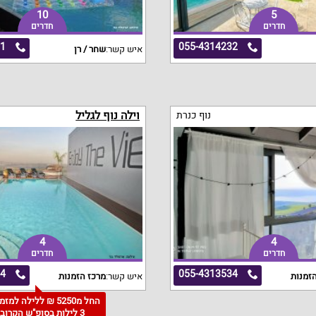
10
5
חדרים
חדרים
11
055-4314232
איש קשר:
שחר / רן
וילה נוף לגליל
נוף כנרת
4
4
חדרים
חדרים
24
055-4313534
זמנות
איש קשר:
מרכז הזמנות
החל מ5250 ₪ ללילה למז
3 לילות בסופ"ש הקרוב