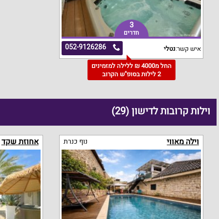
3
חדרים
052-9126286
איש קשר:
נטלי
החל מ4000 ₪ ללילה למזמינים
2 לילות בסופ"ש הקרוב
וילות קרובות לדישון (29)
וילה מאווי
אחוזת שקד
נוף כנרת