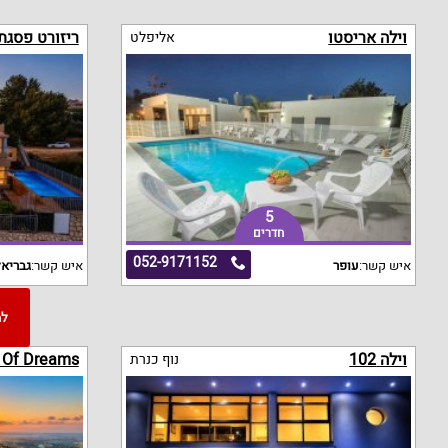
וילה אריסטו
ריזורט פסגת
אליפלט
5
חדרים
052-9171152
איש קשר:
עופר
איש קשר:
גבריא
וילה 102
e Of Dreams
נוף כנרת