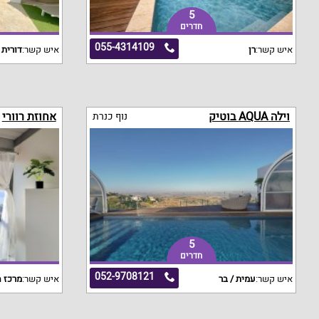
5
חדרים
055-4314109
איש קשר:
רן
איש קשר:
דורית
וילה AQUA בוטיק
אחוזת רוורי
נוף כנרת
5
חדרים
052-9708121
איש קשר:
עמית / בר
איש קשר:
מרכז ה