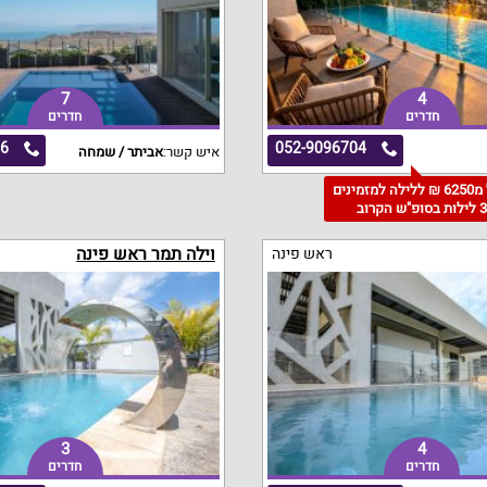
7
4
חדרים
חדרים
46
052-9096704
איש קשר:
אביתר / שמחה
החל מ6250 ₪ ללילה למזמינים
 לילות בסופ"ש הקרוב
וילה תמר ראש פינה
ראש פינה
3
4
חדרים
חדרים