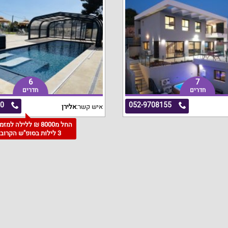
6
7
חדרים
חדרים
10
052-9708155
איש קשר:
אלירן
החל מ8000 ₪ ללילה למז
3 לילות בסופ"ש הקרוב