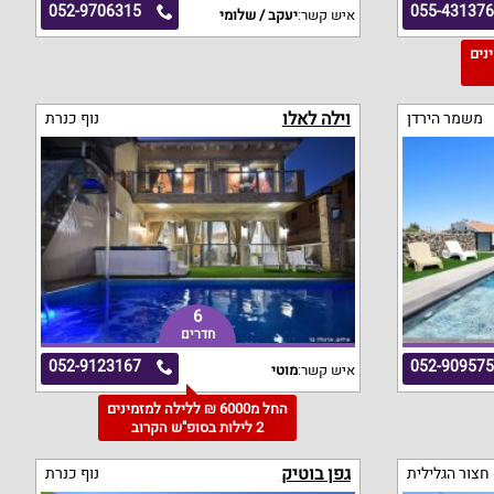
052-9706315
055-43137
איש קשר:
יעקב / שלומי
מינים
וילה לאלו
משמר הירדן
נוף כנרת
6
חדרים
052-9123167
052-90957
איש קשר:
מוטי
החל מ6000 ₪ ללילה למזמינים
2 לילות בסופ"ש הקרוב
גפן בוטיק
חצור הגלילית
נוף כנרת