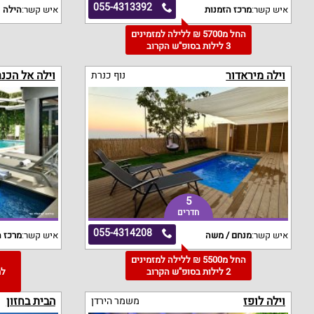
055-4313392
איש קשר:
מרכז הזמנות
איש קשר:
הילה
החל מ5700 ₪ ללילה למזמינים
3 לילות בסופ"ש הקרוב
וילה מיראדור
וילה אל הכנ
נוף כנרת
5
חדרים
055-4314208
איש קשר:
מנחם / משה
איש קשר:
מרכז ה
החל מ5500 ₪ ללילה למזמינים
2 לילות בסופ"ש הקרוב
וילה לופז
הבית בחזון
משמר הירדן