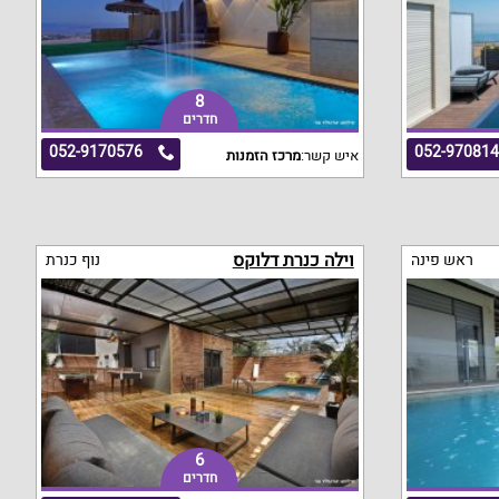
8
חדרים
052-9170576
052-97081
איש קשר:
מרכז הזמנות
וילה כנרת דלוקס
ראש פינה
נוף כנרת
6
חדרים