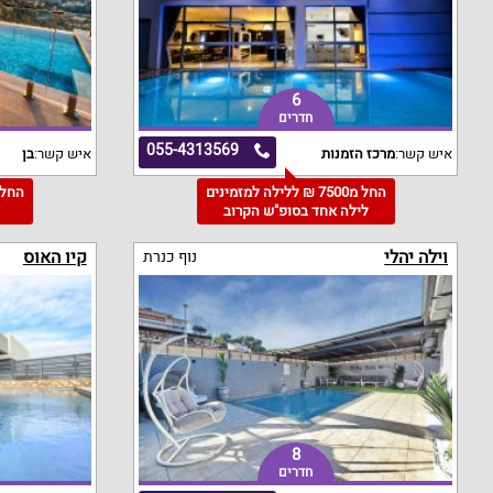
6
חדרים
055-4313569
איש קשר:
מרכז הזמנות
איש קשר:
בן
החל מ7500 ₪ ללילה למזמינים
לילה אחד בסופ"ש הקרוב
3
וילה יהלי
קיו האוס
נוף כנרת
8
חדרים