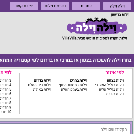
כתבות
רשימת וילות
יצירת קשר
וילה וילה
וילות בדישון
וילות יוקרה למסיבות ונופש מבית VillaVilla
בחרו וילה להשכרה בצפון או במרכז או בדרום לפי קטגוריה המתא
לפי איזור
לפי מ
וילות בצפון
וילות במרכז
וילות בדרום
3 חדרים ומטה
וילות בגליל המערבי
וילות במישור החוף
וילות בים המלח
4 חדרים
וילות בגליל עליון
וילות בעמק האלה
וילות באילת
5 חדרים
וילות בכנרת
6 חדרים
7 חדרים
8 חדרים
9 חדרים
10 חדרים ומעלה