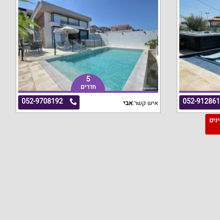
5
חדרים
052-9708192
052-91286
איש קשר:
אבי
מינים