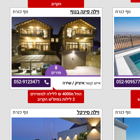
הקרוב
וילה פינה בנוף
נוף כנרת
נוף כנרת
8
חדרים
052-9123471
052-90957
איש קשר:
איציק / שירה
החל מ4000 ₪ ללילה למזמינים
"ש
2 לילות בסופ"ש הקרוב
וילה סירקל
נוף כנרת
נוף כנרת