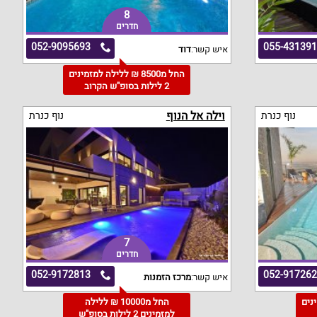
8
חדרים
052-9095693
055-43139
איש קשר:
דוד
החל מ8500 ₪ ללילה למזמינים
2 לילות בסופ"ש הקרוב
וילה אל הנוף
נוף כנרת
נוף כנרת
7
חדרים
052-9172813
052-91726
איש קשר:
מרכז הזמנות
מינים
החל מ10000 ₪ ללילה
למזמינים 2 לילות בסופ"ש