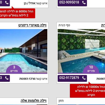
60
052-9095018
איש קשר:
אודל / בן
החל מ6000 ₪ ללילה למז
2 לילות בסופ"ש הקרוב
רת
וילה מאיורי ריזורט
נוף כנרת
3
10
חדרים
חדרים
53
052-9172879
זמנות
איש קשר:
מרכז הזמנות
החל מ10000 ₪ ללילה
למזמינים 2 לילות בסופ"ש
הקרוב
וילה חלומות אלה
חזון