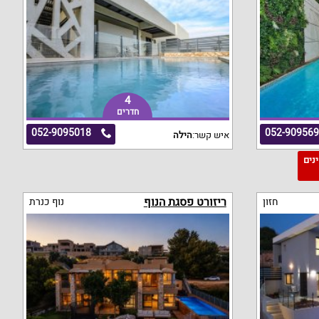
4
חדרים
052-9095018
052-90956
איש קשר:
הילה
מינים
ריזורט פסגת הנוף
חזון
נוף כנרת