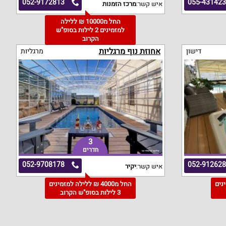
052-9172813
055-43142
איש קשר:
מרכז הזמנות
החל מ10000 ₪ ללילה
למזמינים 2 לילות בסופ"ש
הקרוב
אחוזת נוף מרגליות
דישון
מרגליות
3
חדרים
052-9708178
052-91262
איש קשר:
יקיר
מינים
החל מ4000 ₪ ללילה למזמינים
3 לילות בסופ"ש הקרוב