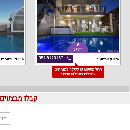
6
חדרים
052-9123167
איש קשר:
מוטי
איש קשר:
עמית /
החל מ6000 ₪ ללילה למזמינים
2 לילות בסופ"ש הקרוב
קבלו מבצעים לוהטים ומוזלים 