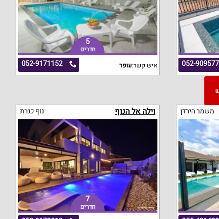
5
חדרים
052-9171152
052-90957
איש קשר:
עופר
"ש
וילה אל הנוף
משמר הירדן
נוף כנרת
7
חדרים