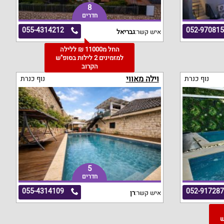
8
חדרים
055-4314212
052-97081
איש קשר:
גבריאל
החל מ11000 ₪ ללילה
למזמינים 2 לילות בסופ"ש
הקרוב
וילה מאווי
נוף כנרת
נוף כנרת
5
חדרים
055-4314109
052-91728
איש קשר:
רן
"ש