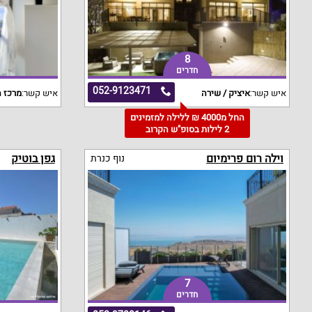
8
חדרים
052-9123471
איש קשר:
איציק / שירה
איש קשר:
מרכז ה
החל מ4000 ₪ ללילה למזמינים
2 לילות בסופ"ש הקרוב
וילה רום פרימיום
גפן בוטיק
נוף כנרת
7
חדרים