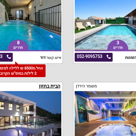
8
3
חדרים
חדרים
93
052-9095753
זמנות
איש קשר:
דוד
החל מ8500 ₪ ללילה למז
2 לילות בסופ"ש הקרוב
הבית בחזון
משמר הירדן