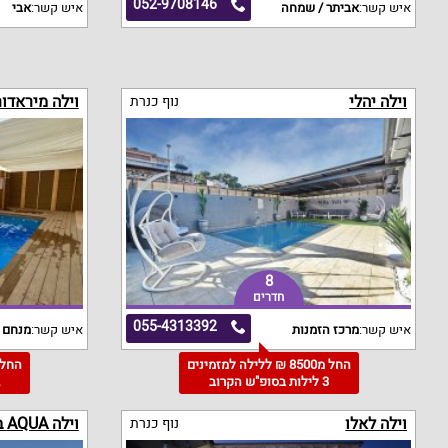
052-9708146
איש קשר:
אביתר / שמחה
איש קשר:
אבי
וילה יהלי
וילה מיראדור
נוף כנרת
8
חדרים
055-4313392
איש קשר:
מרכז הזמנות
איש קשר:
מנחם 
החל מ8500 ₪ ללילה למזמינים
3 לילות בסופ"ש הקרוב
2
וילה לאלו
וילה AQUA בוטיק
נוף כנרת