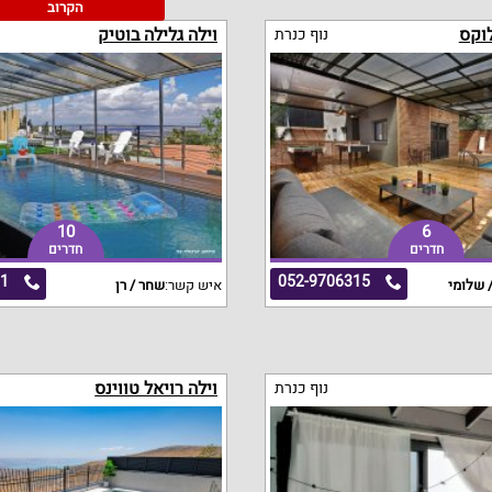
הקרוב
לוקס
וילה גלילה בוטיק
נוף כנרת
10
6
חדרים
חדרים
11
052-9706315
 שלומי
איש קשר:
שחר / רן
וילה רויאל טווינס
נוף כנרת