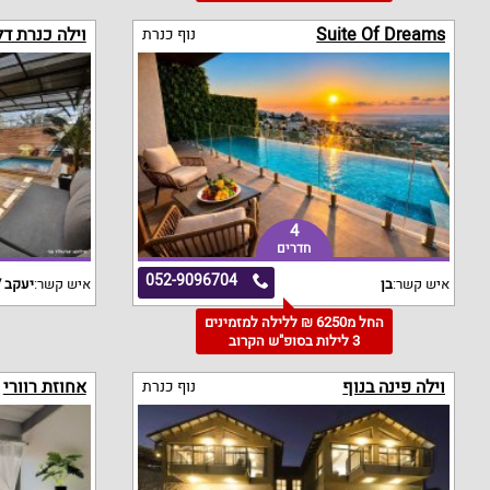
Suite Of Dreams
וילה כנרת ד
נוף כנרת
4
חדרים
052-9096704
איש קשר:
בן
איש קשר:
יעקב /
החל מ6250 ₪ ללילה למזמינים
3 לילות בסופ"ש הקרוב
וילה פינה בנוף
אחוזת רוורי
נוף כנרת