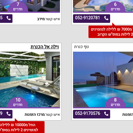
7
6
חדרים
חדרים
55
052-9120781
איש קשר:
מירב
החל מ7000 ₪ ללילה למזמינים
 לילות בסופ"ש הקרוב
וילה אל הכנרת
נוף כנרת
10
8
חדרים
חדרים
79
052-9170576
זמנות
איש קשר:
מרכז הזמנות
החל מ10000 ₪ ללילה
למזמינים 2 לילות בסופ