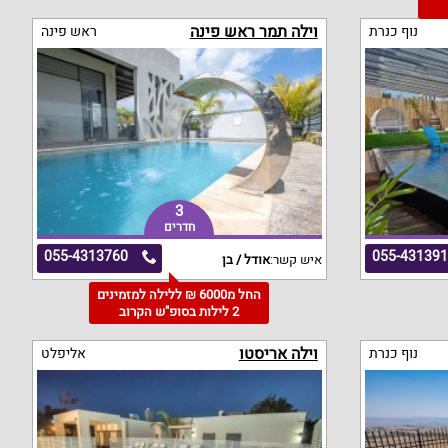
וילה תמר ראש פינה
נוף כנרת
ראש פינה
3
חדרים
055-4313760
055-43139
איש קשר:
אודל / בן
החל מ6000 ₪ ללילה למזמינים
2 לילות בסופ"ש הקרוב
וילה אריסטו
נוף כנרת
אליפלט