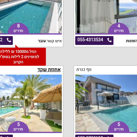
8
4
חדרים
חדרים
72
055-4313534
זמנות
איש קשר:
ענבר
החל מ10000 ₪ ללילה
למזמינים 2 לילות בסופ
הקרוב
אחוזת שקד
נוף כנרת
5
5
חדרים
חדרים