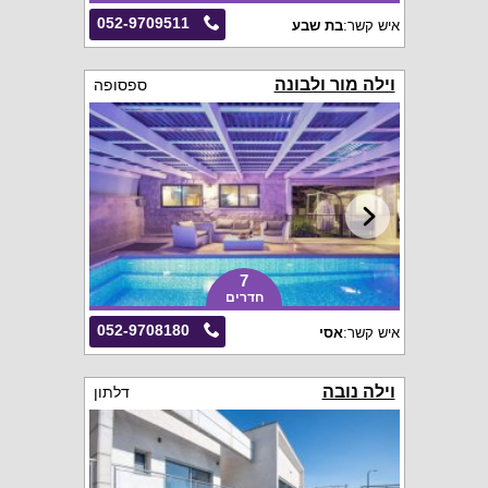
052-9709511
איש קשר:
בת שבע
וילה מור ולבונה
ספסופה
7
חדרים
052-9708180
איש קשר:
אסי
וילה נובה
דלתון