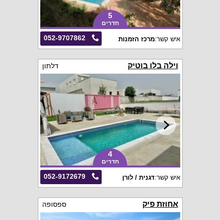
5
חדרים
052-9707862
איש קשר:
מרכז הזמנות
וילה בלו בוטיק
דלתון
4
חדרים
052-9172679
איש קשר:
דגנית / לורן
אחוזת פיק
ספסופה