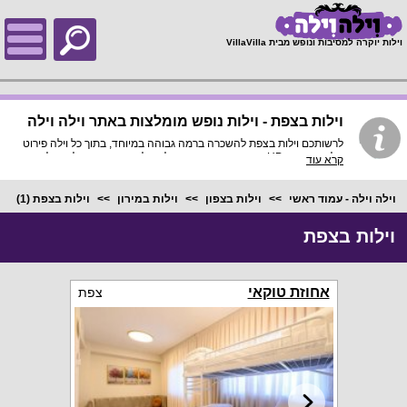
;
וילות יוקרה למסיבות ונופש מבית VillaVilla
וילות בצפת - וילות נופש מומלצות באתר וילה וילה
לרשותכם וילות בצפת להשכרה ברמה גבוהה במיוחד, בתוך כל וילה פירוט
מלא, תמונות HD והכי חשוב התאמה מלאה לסמארטפונים ולטאבלטים,
קרא עוד
היכנסו עכשיו!
וילה וילה - עמוד ראשי
וילות בצפון
וילות במירון
וילות בצפת
(1)
וילות בצפת
אחוזת טוקאי
צפת