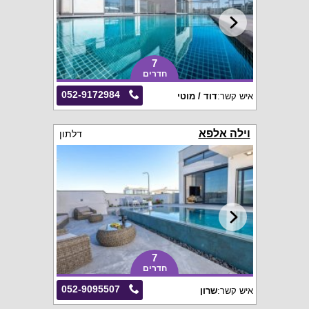
7
חדרים
052-9172984
איש קשר:
דוד / מוטי
וילה אלפא
דלתון
7
חדרים
052-9095507
איש קשר:
שרון