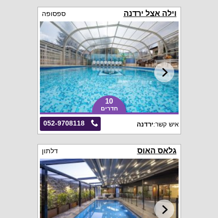
וילה אצל ירדנה
ספסופה
10
חדרים
052-9708118
איש קשר:
ירדנה
גלאס האוס
דלתון