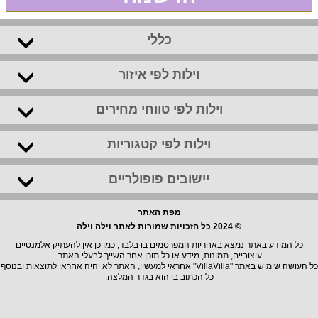
כללי
וילות לפי איזור
וילות לפי טווחי מחירים
וילות לפי קטגוריות
יישובים פופולריים
מפת האתר
© 2024 כל הזכויות שמורות לאתר וילה וילה
כל המידע באתר נמצא באחריות המפרסמים בו בלבד, כמו כן אין להעתיק אלמנטיים
עיצוביים, תמונות, מידע או כל תוכן אחר השייך לבעלי האתר.
כל העושה שימוש באתר "VillaVilla" אחראי למעשיו, האתר לא יהיה אחראי לתוצאות ובנוסף
כל הכתוב בו הוא בגדר המלצה.