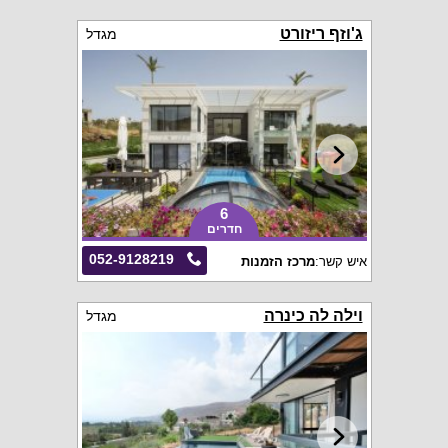
ג'וזף ריזורט
מגדל
6
חדרים
052-9128219
איש קשר:
מרכז הזמנות
וילה לה כינרה
מגדל