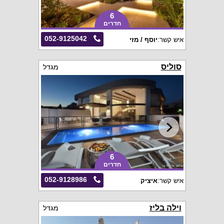
6
חדרים
052-9125042
איש קשר:
יוסף / מזי
סוליס
מגדל
6
חדרים
052-9128986
איש קשר:
איציק
וילה בליז
מגדל