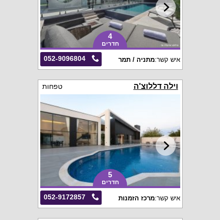
4
חדרים
052-9096804
איש קשר:
מתניה / תמר
וילה דללוצ'ה
טפחות
5
חדרים
052-9172857
איש קשר:
מרכז הזמנות