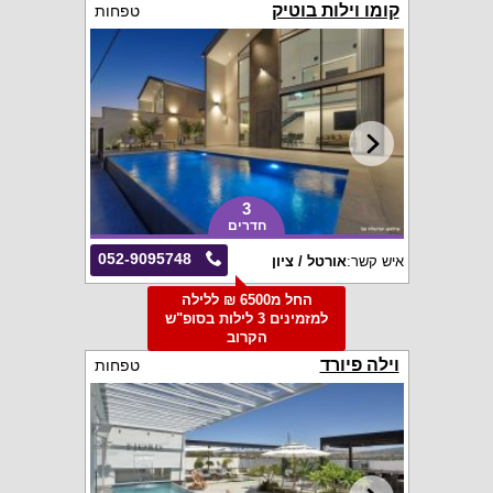
קומו וילות בוטיק
טפחות
3
חדרים
052-9095748
איש קשר:
אורטל / ציון
החל מ6500 ₪ ללילה
למזמינים 3 לילות בסופ"ש
הקרוב
וילה פיורד
טפחות