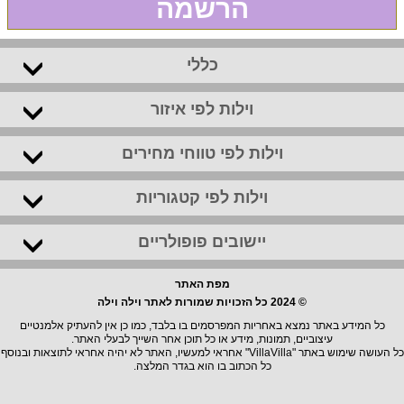
הרשמה
כללי
וילות לפי איזור
וילות לפי טווחי מחירים
וילות לפי קטגוריות
יישובים פופולריים
מפת האתר
© 2024 כל הזכויות שמורות לאתר וילה וילה
כל המידע באתר נמצא באחריות המפרסמים בו בלבד, כמו כן אין להעתיק אלמנטיים
עיצוביים, תמונות, מידע או כל תוכן אחר השייך לבעלי האתר.
כל העושה שימוש באתר "VillaVilla" אחראי למעשיו, האתר לא יהיה אחראי לתוצאות ובנוסף
כל הכתוב בו הוא בגדר המלצה.