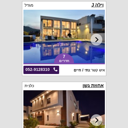
וילה J
מגדל
7
חדרים
052-9128310
איש קשר:
נתי / חיים
אחוזת גשן
כלנית