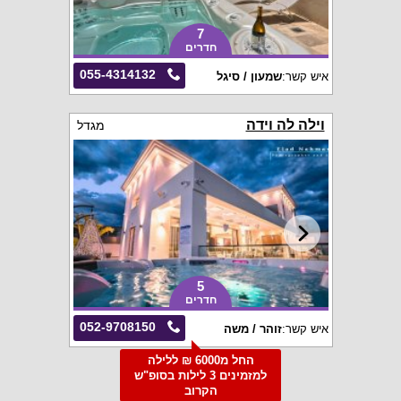
7
חדרים
055-4314132
איש קשר:
שמעון / סיגל
וילה לה וידה
מגדל
5
חדרים
052-9708150
איש קשר:
זוהר / משה
החל מ6000 ₪ ללילה
למזמינים 3 לילות בסופ"ש
הקרוב