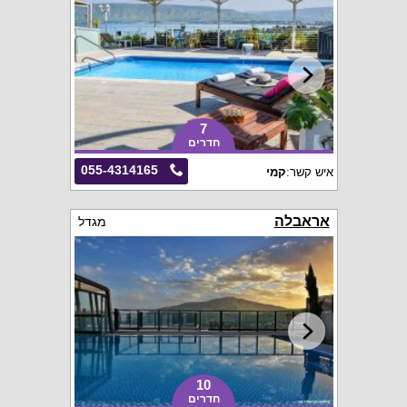
7
חדרים
055-4314165
איש קשר:
קמי
אראבלה
מגדל
10
חדרים