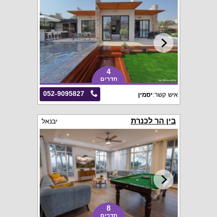
4
חדרים
052-9095827
איש קשר:
יסמין
בין הר לכנרת
יבנאל
8
חדרים