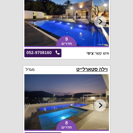
9
חדרים
052-9708160
איש קשר:
ציפי
וילה סטארלייט
מגדל
8
חדרים