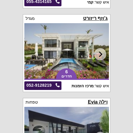
055-4314165
איש קשר:
קמי
ג'וזף ריזורט
מגדל
6
חדרים
052-9128219
איש קשר:
מרכז הזמנות
וילה Evia
טפחות