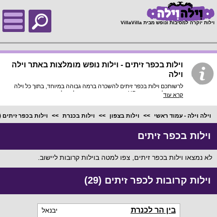
;
וילות יוקרה למסיבות ונופש מבית VillaVilla
וילות בכפר זיתים - וילות נופש מומלצות באתר וילה
וילה
לרשותכם וילות בכפר זיתים להשכרה ברמה גבוהה במיוחד, בתוך כל וילה
פירוט מלא, תמונות HD והכי חשוב התאמה מלאה לסמארטפונים
קרא עוד
ולטאבלטים, היכנסו עכשיו!
וילה וילה - עמוד ראשי
וילות בצפון
וילות בכנרת
וילות בכפר זיתים
0)
וילות בכפר זיתים
לא נמצאו וילות בכפר זיתים, צפו למטה בוילות קרובות ליישוב.
וילות קרובות לכפר זיתים (29)
בין הר לכנרת
יבנאל