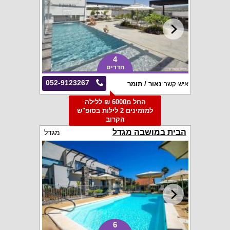
4
חדרים
052-9123267
איש קשר:
נאור / תומר
החל מ6000 ₪ ללילה
למזמינים 2 לילות בסופ"ש
הקרוב
הבית במושבה מגדל
מגדל
6