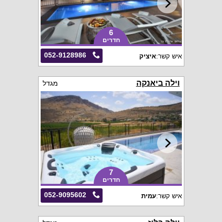
6
חדרים
052-9128986
איש קשר:
איציק
וילה ביאנקה
מגדל
7
חדרים
052-9095602
איש קשר:
עמית