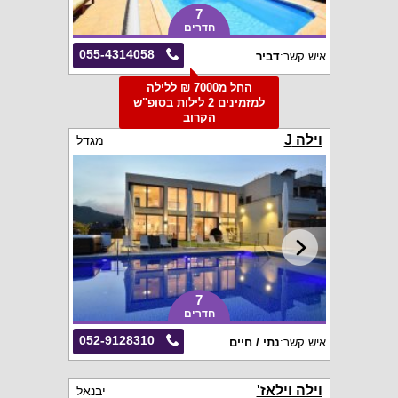
7
חדרים
055-4314058
איש קשר:
דביר
החל מ7000 ₪ ללילה
למזמינים 2 לילות בסופ"ש
הקרוב
וילה J
מגדל
7
חדרים
052-9128310
איש קשר:
נתי / חיים
וילה וילאז'
יבנאל