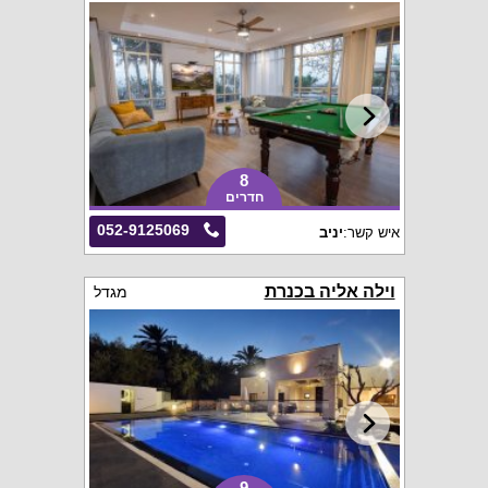
8
חדרים
052-9125069
איש קשר:
יניב
וילה אליה בכנרת
מגדל
9