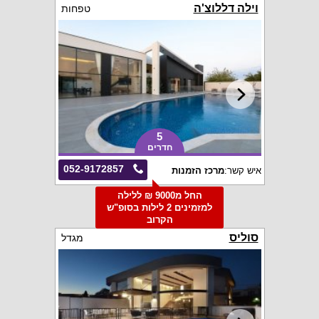
וילה דללוצ'ה
טפחות
5
חדרים
052-9172857
איש קשר:
מרכז הזמנות
החל מ9000 ₪ ללילה
למזמינים 2 לילות בסופ"ש
הקרוב
סוליס
מגדל