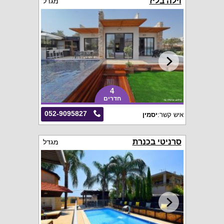
וילה בליז
מגדל
4
חדרים
052-9095827
איש קשר:
יסמין
סרניטי בכנרת
מגדל