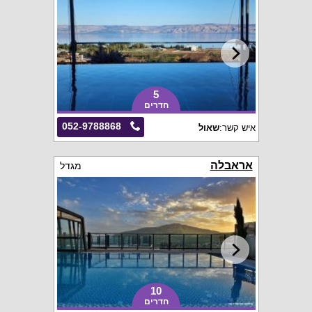
5
חדרים
052-9788868
איש קשר:
שאול
אראבלה
מגדל
10
חדרים