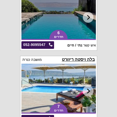
6
חדרים
052-9095547
איש קשר:
נתי / חיים
בלה ויסטה ריזורט
מושבה כנרת
7
חדרים