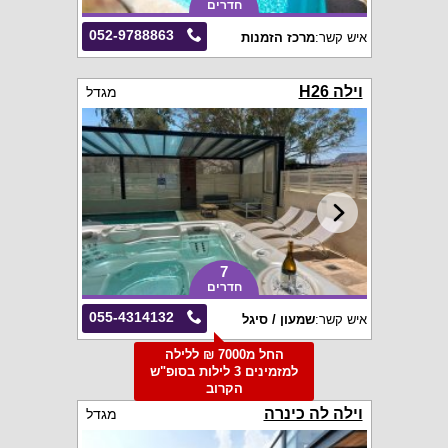
חדרים
052-9788863
איש קשר:
מרכז הזמנות
וילה H26
מגדל
7
חדרים
055-4314132
איש קשר:
שמעון / סיגל
החל מ7000 ₪ ללילה
למזמינים 3 לילות בסופ"ש
הקרוב
וילה לה כינרה
מגדל