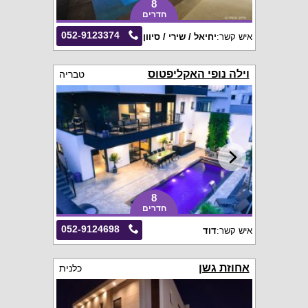
8
חדרים
052-9123374
איש קשר:
יחיאל / שירי / סיוון
וילה נופי האקליפטוס
טבריה
8
חדרים
052-9124698
איש קשר:
דוד
אחוזת גשן
כלנית