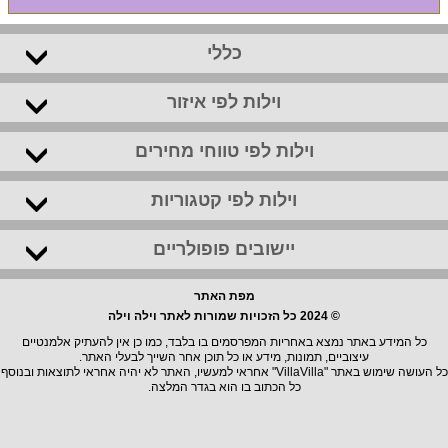
כללי
וילות לפי איזור
וילות לפי טווחי מחירים
וילות לפי קטגוריות
יישובים פופולריים
מפת האתר
© 2024 כל הזכויות שמורות לאתר וילה וילה
כל המידע באתר נמצא באחריות המפרסמים בו בלבד, כמו כן אין להעתיק אלמנטיים
עיצוביים, תמונות, מידע או כל תוכן אחר השייך לבעלי האתר.
כל העושה שימוש באתר "VillaVilla" אחראי למעשיו, האתר לא יהיה אחראי לתוצאות ובנוסף
כל הכתוב בו הוא בגדר המלצה.