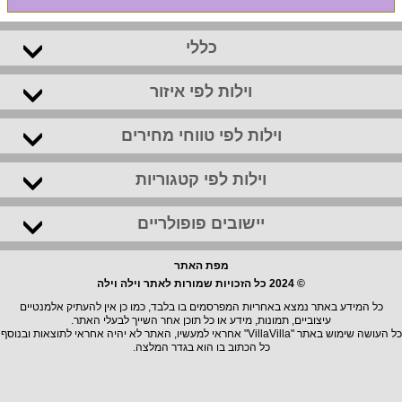
כללי
וילות לפי איזור
וילות לפי טווחי מחירים
וילות לפי קטגוריות
יישובים פופולריים
מפת האתר
© 2024 כל הזכויות שמורות לאתר וילה וילה
כל המידע באתר נמצא באחריות המפרסמים בו בלבד, כמו כן אין להעתיק אלמנטיים
עיצוביים, תמונות, מידע או כל תוכן אחר השייך לבעלי האתר.
כל העושה שימוש באתר "VillaVilla" אחראי למעשיו, האתר לא יהיה אחראי לתוצאות ובנוסף
כל הכתוב בו הוא בגדר המלצה.