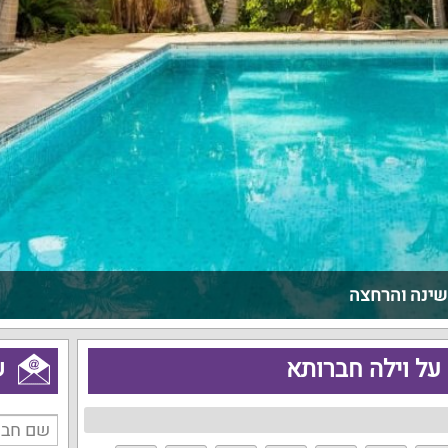
שינה והרחצה
על וילה חברותא
ש