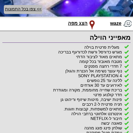
>> צפו בכל התמונות
waze
הצג מפה
מאפייני הוילה
מעלית פרטית בוילה
מגרש כדורסל ורשת לכדורעף בבריכה
מתאים מאוד לציבור הדתי
מטבח מאובזר בכל קומה
7 חדרי רחצה מפנקים
נוף עוצר נשימה אל הכנרת והגולן
SONY PLAYSTATION 4
ללינה עד 25 נופשים
לאירועים עד 30 אורחים
בריכת שחייה מחוממת, מקורה ומגודרת
חדר קולנוע פרטי
פינות ישיבה, מיטות שיזוף וריהוט גן
חניה פרטית ל-2 רכבים
מתאים למשפחות, קבוצות וזוגות.
אינטרנט אלחוטי ברחבי הוילה
חיבור ל-NETFLIX
סאונה יבשה
שולחן פינג פונג מהנה
עמדת מנגל מסודרת