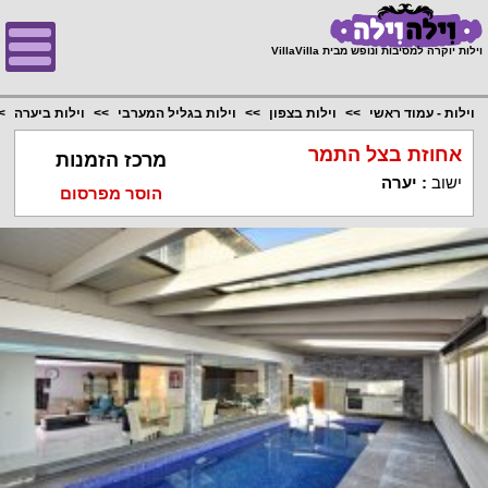
;
וילות יוקרה למסיבות ונופש מבית VillaVilla
וילות - עמוד ראשי
וילות בצפון
וילות בגליל המערבי
וילות ביערה
אחוזת בצל התמר
מרכז הזמנות
ישוב
:
יערה
הוסר מפרסום