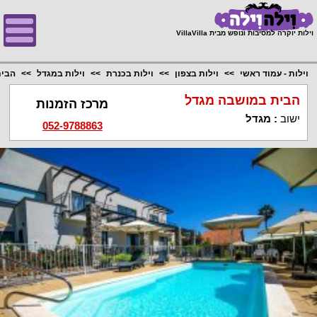
;
וילות יוקרה למסיבות ונופש מבית VillaVilla
וילות - עמוד ראשי
וילות בצפון
וילות בכנרת
וילות במגדל
הבית
הבית במושבה מגדל
מרכז הזמנות
ישוב
:
מגדל
052-9788863