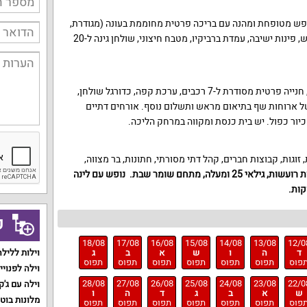
פש מטופחת ומהנה עם בריכה פרטית מחוממת בעונה (מגודרת,
עומק עד 1.6 מטר), ג'קוזי ל-4 איש, פינות ישיבה, עמדת ברביקיו, מטבח חיצוני, שולחן גינה ל-20
אינטרנט אלחוטי חינם, ערוצי יס, חנייה פרטית מסודרת ל-7 רכבים, ערכת קפה, כדורגל שולחן,
של ארוחות שף בתיאום מראש ותשלום נוסף. אורחים דתיים
כיור כפול. יש בית כנסת ומקווה במרחק הליכה.
גות, קבוצות חברים, קהל דתי מסורתי, חתונות, בר מצווה,
ללא מסיבות רועשות, גילאי 25 ומעלה, מתחם שומר שבת. נופש עם לינה
ק
18/08
17/08
16/08
15/08
14/08
13/08
12/0
ד
ה
ו
ש
א
ב
ג
וילות ללילה
פוס
תפוס
תפוס
תפוס
תפוס
תפוס
תפוס
וילה לפנויי
28/08
27/08
26/08
25/08
24/08
23/08
22/0
וילה עם ג'ק
ש
א
ב
ג
ד
ה
ו
מלונות בוט
פוס
תפוס
תפוס
תפוס
תפוס
תפוס
תפוס