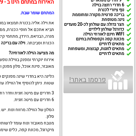
9 חדרים מפוארים
האירוח במתחם הינו ב - 9 חדרים - עפ"י תיאום מראש!
6 חדרי רחצה בוילה
נוף ציורי לכנרת
המתחם שומר שבת.
בריכה פרטית מקורה ומחוממת
גינה מטופחת
את וילה אליה בכנרת תמצאו במו
חצר גדולה עם שולחן לכ-20 סועדים
כדורגל שולחן לילדים
תביא אתכם אל חופי הכנרת, מסלול
WIFI חינם לאורחי הוילה
מנרה, הבניאס, הירדן, מתחמי קיא
מכונת קפה וקפסולות בחינם
הכנרת וסביבתה.
וילה עם בריכה מ
מתאים לדתיים
מתאים לזוגות, קבוצות, ומשפחות
מה מציעה הוילה לאורחיה?
מתאים לדתיים
מאובזר, פינת אוכל, סלון מפנק ו
הלינה היא בחדרי שינה מפנקים עם
פרסמו באתר!
שטוח. ניתן להוסיף אל הווילה עוד מיטת קומות ו-2 ס
3 חדרים עם מיטה זוגית וחדר רחצה.
6 חדרים עם מיטה זוגית.
סלון.
מטבח מאובזר ונוח עומד לרשותכם 
מיקרוגל, מכונת קפה, כלים שימושיים כ