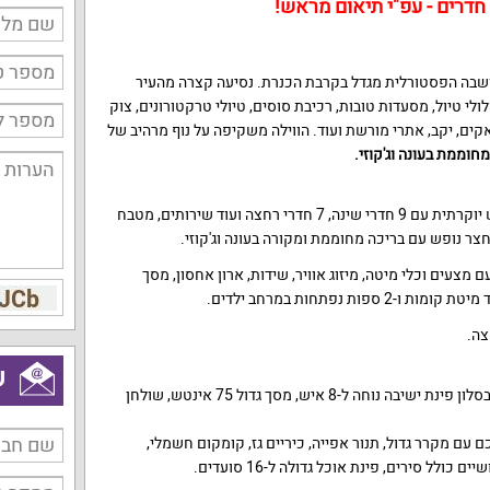
שבה הפסטורלית מגדל בקרבת הכנרת. נסיעה קצרה מהעיר
י טיול, מסעדות טובות, רכיבת סוסים, טיולי טרקטורונים, צוק
קים, יקב, אתרי מורשת ועוד. הווילה משקיפה על נוף מרהיב של
חוממת בעונה וג'קוזי.
אירוח יוקרתי ומפנק בווילת נופש יוקרתית עם 9 חדרי שינה, 7 חדרי רחצה ועוד שירותים, מטבח
חצר נופש עם בריכה מחוממת ומקורה בעונה וג'קוזי.
 מצעים וכלי מיטה, מיזוג אוויר, שידות, ארון אחסון, מסך
פות נפתחות במרחב ילדים.
ש
הסלון של הווילה מרווח ונוח. יש בסלון פינת ישיבה נוחה ל-8 איש, מסך גדול 75 אינטש, שולחן
עם מקרר גדול, תנור אפייה, כיריים גז, קומקום חשמלי,
ולל סירים, פינת אוכל גדולה ל-16 סועדים.