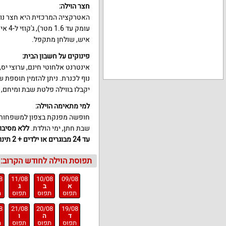
חצר הוילה:
האטרקציה המרכזית היא חצר נו
איש, שולחן מתקפל.
פינוקים על חשבון הבית:
נוף לכנרת. ניתן להזמין תוספת 
יקבלו בווילה פלטת שבת ומיחם, 
למי מתאימה הוילה:
חופשה מפנקת בצפון למשפחות, זו
שבת חתן, ימי הולדת.
עד 24 מבוגרים או ילדים + 2 תינוקות.
תפוסת הוילה לחודש הקרוב:
8
11/08
10/08
09/08
א
ב
ג
תפוס
תפוס
תפוס
ת
8
21/08
20/08
19/08
ד
ה
ו
תפוס
תפוס
תפוס
ת