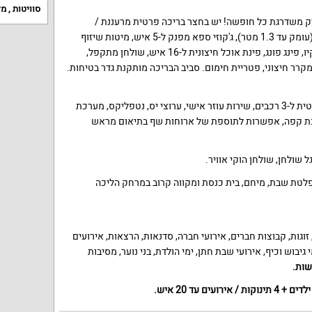
סוויטות
,
מל
יק משדרגת כל חופשה! יש בחצר בריכה פרטית מרעננת /
מחוממת ומקורה בהתאם לעונה (עומק עד 1.3 מטר), ג'קוזי ספא מפנק ל-5 איש, מיטות שיזוף
ופינות ישיבה נוחות, עמדת ברביקיו, פינג פונג, פינת אוכל חיצונית ל-16 איש, שולחן מתקפל,
 מקרר חיצוני, פטריית חימום. סביב הבריכה מותקנת גדר בטיחות.
אינטרנט אלחוטי חינם, חנייה פרטית ל-3 רכבים, שירות עוזר אישי, ערוצי יס, נטפליקס, מערכת
רכת קפה, אפשרות לתוספת של ארוחות שף בתיאום מראש
ל שולחן, שולחן הוקי אוויר.
פלטת שבת, מיחם, בית כנסת ומקווה קרוב במרחק הליכה
וגות, קבוצות חברים, אירועי חברה, סדנאות, הרצאות, אירועים
יבוש וכיף, אירועי שבת חתן, ימי הולדת, בני נוער, מסיבות
שות.