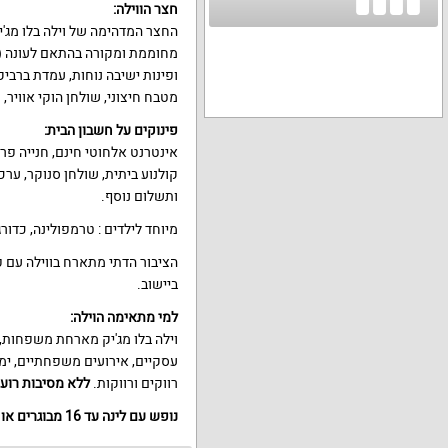
חצר הווילה:
החצר המדהימה של וילה בלו מג'
מטבח חיצוני, שולחן הוקי אוויר,
פינוקים על חשבון הבית:
קולנוע ביתית, שולחן סנוקר, ע
ותשלום נוסף.
מיוחד לילדים : טרמפולינה, כדורג
הציבור הדתי מתארח בווילה עם 
ביישוב.
למי מתאימה הוילה:
וילה בלו מג'יק מארחת משפחות, ז
עסקיים, אירועים משפחתיים, ימי ג
רווקים ורווקות.
ללא מסיבות רוע
נופש עם לינה עד 16 מבוגרים או ילדים + 4 תינוקות / אירועים עד 20 איש.