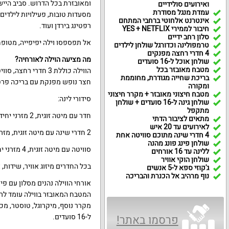
ומאובזרת בכל הדרוש. סביב הייש
ואירועים סולידיים
עמדת מנגל מסודרת
מסעדות טובות, פעילויות לילדים,
אינטרנט אלחוטי ברחבי המתחם
רפטינג בירדן ועוד.
חיבור לממירי YES + NETFLIX
סלון רחב ידיים
אל תפספסו וילה יפיפייה, מטופח
טרמפולינה וכדורגל שולחן לילדים
4 חדרי רחצה מפנקים
מה מציעה הוילה לאורחיה?
שולחן אוכל ל-16 סועדים
מטבח מאובזר בכל
בריכת שחייה מגודרת, מחוממת
חצר נופש מפנקת עם בריכה פרטית
ומקורה
מטבח חיצוני מאובזר + מקרר חיצוני
סידורי לינה:
שולחן גינה ל-16 סועדים + שולחן
מתקפל
חדר עם מיטה זוגית, 2 מזרני יחיד, לול, חדר רחצה.
מתאים לציבור הדתי
לאירועים עד 20 איש
2 חדרי שינה עם מיטה זוגית, מזרן יחיד, לול.
4 חדרי שינה מתוכם סוויטה אחת
שולחן פינג פונג מהנה
סוויטה עם מיטה זוגית, 4 מזרני יחיד, לול, חדר רחצה.
ללינה עד 16 אורחים
שולחן הוקי אוויר
בכל החדרים מיזוג אוויר, שידות,
ג'קוזי ספא ל-5 אנשים
נוף מרהיב אל הכנרת והבריכה
המטבח המאובזר בווילה עומד לרש
מקרר נוסף, מיקרוגל, טוסטר, מכו
ל-16 סועדים.
פרסמו באתר!