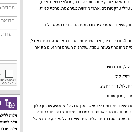
וב תמצאו אטרקציות בחופי הכנרת, מסלולי טיול, נחלים,
 טיולי טרקטורונים, אתרי מורשת בעיר צפת, מרכזי קניות,
ת, עשירה באטרקציות ובו זמנית גם ביתית ופסטורלית.
הווילה כוללת 3 חדרי רחצה, סוויטה, 4 חדרי רחצה, סלון משפחתי, מטבח מאובזר עם פינת אוכל,
 מחוממת בעונה, ג'קוזי, שולחנות משחק וריהוט גן מפואר.
 ארון, מסך שטוח.
ק
אורחי הווילה נהנים מסלון עם פינת ישיבה יוקרתית ל-8 איש, מסך גדול 75 אינטש, שולחן סלון.
ותכם עם תנור אפייה, כיריים חשמליים, מדיח, מקרר גדול,
וילות ללילה
נת אספרסו, בר מים, כלים שימושיים כולל סירים, פינת אוכל
וילה לפנויי
וילה עם ג'ק