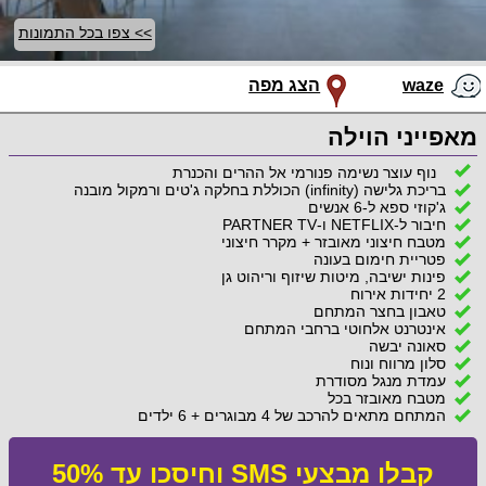
>> צפו בכל התמונות
waze
הצג מפה
מאפייני הוילה
נוף עוצר נשימה פנורמי אל ההרים והכנרת
בריכת גלישה (infinity) הכוללת בחלקה ג'טים ורמקול מובנה
ג'קוזי ספא ל-6 אנשים
חיבור ל-NETFLIX ו-PARTNER TV
מטבח חיצוני מאובזר + מקרר חיצוני
פטריית חימום בעונה
פינות ישיבה, מיטות שיזוף וריהוט גן
2 יחידות אירוח
טאבון בחצר המתחם
אינטרנט אלחוטי ברחבי המתחם
סאונה יבשה
סלון מרווח ונוח
עמדת מנגל מסודרת
מטבח מאובזר בכל
המתחם מתאים להרכב של 4 מבוגרים + 6 ילדים
קבלו מבצעי SMS וחיסכו עד 50%