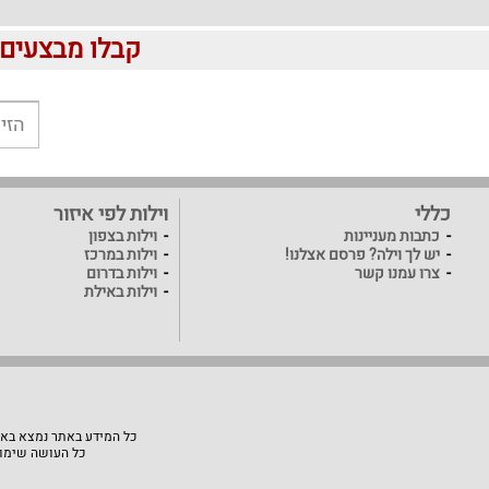
קבלו מבצעים לוהטים ומוזלים 
כללי
וילות לפי איזור
כתבות מעניינות
וילות בצפון
יש לך וילה? פרסם אצלנו!
וילות במרכז
צרו עמנו קשר
וילות בדרום
וילות באילת
כל המידע באתר נמצא באחר
כל העושה שימוש באתר "VillaVilla" אחראי למעשיו, האתר לא יהיה אחראי ל