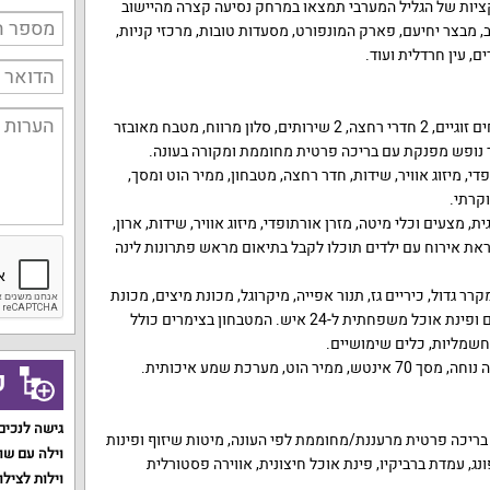
ציות של הגליל המערבי תמצאו במרחק נסיעה קצרה מהיישוב
,
מבצר יחיעם
,
פארק המונפורט
,
מסעדות טובות
,
מרכזי קניות
,
ים
,
עין חרדלית ועוד
.
ם זוגיים
, 2
חדרי רחצה
, 2
שירותים
,
סלון מרווח
,
מטבח מאובזר
נופש מפנקת עם בריכה פרטית מחוממת ומקורה בעונה
.
פדי
,
מיזוג אוויר
,
שידות
,
חדר רחצה
,
מטבחון
,
ממיר הוט ומסך
,
וקרתי
.
ית
,
מצעים וכלי מיטה
,
מזרן אורתופדי
,
מיזוג אוויר
,
שידות
,
ארון
,
את אירוח עם ילדים תוכלו לקבל בתיאום מראש פתרונות לינה
קרר גדול
,
כיריים גז
,
תנור אפייה
,
מיקרוגל
,
מכונת מיצים
,
מכונת
 ופינת אוכל משפחתית ל
-24
איש
.
המטבחון בצימרים כולל
חשמליות
,
כלים שימושיים
.
 נוחה
,
מסך
70
אינטש
,
ממיר הוט
,
מערכת שמע איכותית
.
ק
גישה לנכים
בריכה פרטית מרעננת
/
מחוממת לפי העונה
,
מיטות שיזוף ופינות
וילה עם שו
נג
,
עמדת ברביקיו
,
פינת אוכל חיצונית
,
אווירה פסטורלית
וילות לצילו