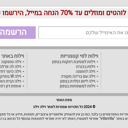
עד 70% הנחה במייל, הירשמו עכשיו בחינם:
הרשמה
וילות לפי קטגוריות
וילות באתר
וילות למסיבת רווקות בצפון
וילה טוסקנה
וילות בכנרת
וילה לה פרלה
וילה לחתונה
וילה כינור דו
וילה עם בריכה מקורה
וילה W בוטיק
וילה ליום הולדת בצפון
וילה הבית האו
וילות למשפחות בצפון
אחוזת דון רפ
מפת האתר
© 2024 כל הזכויות שמורות לאתר וילה וילה
יות המפרסמים בו בלבד, כמו כן אין להעתיק אלמנטיים עיצוביים, תמונות, מידע או כל תוכן
תוצאות ובנוסף כל הכתוב בו הוא בגדר המלצה.