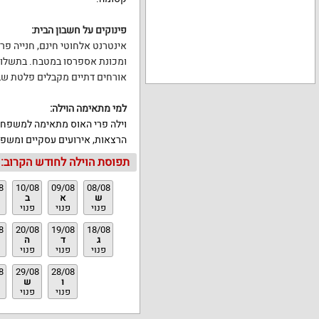
פינוקים על חשבון הבית
:
אינטרנט אלחוטי חינם
,
חנייה פר
ומכונת אספרסו במטבח
.
בתשלום
אורחים דתיים מקבלים פלטת שב
למי מתאימה הוילה
:
וילה פרי האוס מתאימה למשפחו
הרצאות
,
אירועים עסקיים ומשפ
תפוסת הוילה לחודש הקרוב:
8
10/08
09/08
08/08
ש
א
ב
פנוי
פנוי
פנוי
8
20/08
19/08
18/08
ג
ד
ה
פנוי
פנוי
פנוי
8
29/08
28/08
ו
ש
פנוי
פנוי