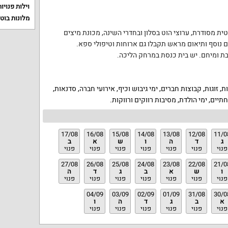
וילות פנויות
מלונות בוט
טית מסודרת
,
ערוצי הוט בסלון ובחדרי השינה
,
מכונת מיצים
 נוסף ותיאום מראש תקבלו גם ארוחות וטיפולי ספא
.
ת ומיחם
.
יש בית כנסת במרחק הליכה
.
ת
,
זוגות
,
קבוצות חברים
,
ימי גיבוש וכיף
,
אירועי חברה
,
סדנאות
,
חתיים
,
ימי הולדת
,
מסיבות רווקים ורווקות
.
17/08
16/08
15/08
14/08
13/08
12/08
11/0
ג
ד
ה
ו
ש
א
ב
פנוי
פנוי
פנוי
פנוי
פנוי
פנוי
פנוי
27/08
26/08
25/08
24/08
23/08
22/08
21/0
ו
ש
א
ב
ג
ד
ה
פנוי
פנוי
פנוי
פנוי
פנוי
פנוי
פנוי
04/09
03/09
02/09
01/09
31/08
30/0
א
ב
ג
ד
ה
ו
פנוי
פנוי
פנוי
פנוי
פנוי
פנוי