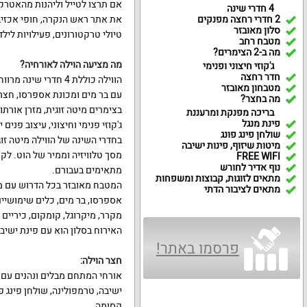
אם תרצו לטייל וליהנות מהאטרק
4 חדרי שינה
2 חדרי רחצה מפנקים
את אתר ראש הנקרה
,
חופי אכזיב
סלון מאובזר
טיולי טרקטורונים
,
פעילויות לילד
מטבח רחב
מה ב-2 הצימרים?
מה מציעה הוילה לאורחיה
?
ג'קוזי חיצוני ופנימי
חדר רחצה
הווילה כוללת
4
חדרי שינה מרווחי
מטבחון מאובזר
עם בר מים ומכונת אספרסו
,
חצר 
מה בחצר?
בצימרים מיטה זוגית
,
מזרן אורתו
בריכה מפנקת ומרעננת
פינת מנגל
ג
'
קוזי פנימי וחיצוני
,
עיצוב פנים י
שולחן פינג פונג
בחדרי השינה של הווילה מיטה זוג
מיטות שיזוף, פינות ישיבה
מסך טלוויזיה וממיר של הוט
.
לקר
FREE WIFI
נוף אדיר לחורש
מתאימים בעבורם
.
מתאים לזוגות, קבוצות ומשפחות
המטבח מאובזר בכל הדרוש עם מ
מתאים לציבור הדתי
אספרסו
,
בר מים
,
כלים שימושיים
מקרר
,
מיקרוגל
,
קומקום
,
כיריים 
האירוח בסלון הוא עם פינת ישיבה
פרסמו באתר!
חצר הוילה
:
אורחי המתחם מבלים ונהנים עם 
ישיבה
,
טרמפולינה
,
שולחן פינג פו
קסומה
.