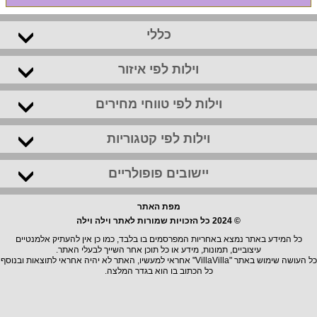
כללי
וילות לפי איזור
וילות לפי טווחי מחירים
וילות לפי קטגוריות
יישובים פופולריים
מפת האתר
© 2024 כל הזכויות שמורות לאתר וילה וילה
כל המידע באתר נמצא באחריות המפרסמים בו בלבד, כמו כן אין להעתיק אלמנטיים
עיצוביים, תמונות, מידע או כל תוכן אחר השייך לבעלי האתר.
כל העושה שימוש באתר "VillaVilla" אחראי למעשיו, האתר לא יהיה אחראי לתוצאות ובנוסף
כל הכתוב בו הוא בגדר המלצה.