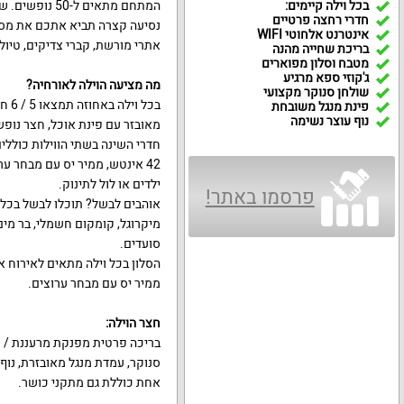
בכל וילה קיימים:
המתחם מתאים ל
חדרי רחצה פרטיים
נסיעה קצרה תביא אתכם את מסעדו
אינטרנט אלחוטי WIFI
אתרי מורשת, קברי צדיקים, טיולי
בריכת שחייה מהנה
מטבח וסלון מפוארים
ג'קוזי ספא מרגיע
מה מציעה הוילה לאורחיה
?
שולחן סנוקר מקצועי
בכל
פינת מנגל משובחת
נוף עוצר נשימה
מאובזר עם פינת אוכל, חצר נופש
חדרי השינה בשתי הווילות כוללים 
42 אינטש, ממיר יס עם מבחר ע
ילדים או לול לתינוק.
פרסמו באתר!
אוהבים לבשל? תוכלו לבשל בכל וי
סועדים.
ממיר יס עם מבחר ערוצים.
חצר הוילה
:
בריכה פרטית מפנקת מרעננת / מח
סנוקר, עמדת מנגל מאובזרת, נוף
אחת כוללת גם מתקני כושר.