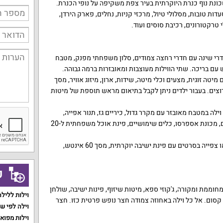
-50 נופשים. שכונת נוף כנרת היוקרתית בעיר צפת משקיפה על נופי הכנרת.
ת טובות, מסלולי טיול, מרכזי קניות, נחלים, פארק הירדן,
 טרקטורונים, רכיבת סוסים ועוד.
 וילה באחוזה תמצאו 5 / 6 חדרי שינה עם חדרי רחצה צמודים, סלון משפחתי מפנק, מטבח
 עם בריכה. שתי הווילות מעוצבות ומאובזרות ברמה גבוהה.
מיטה זוגית, מצעים וכלי מיטה, שידות, ארון, מיזוג אוויר, מסך
רוצים. בעבור ילדים ניתן לקבל בתיאום מראש תוספת של מיטות
לה במטבח מאובזר עם מקרר גדול, כיריים גז, תנור אפייה,
מיקרוגל, קומקום חשמלי, בר מים, מכונת אספרסו, כלים שימושיים, פינת אוכל משפחתית ל-20
הסלון בכל וילה מתאים לאירוח או צפייה בסרטים עם פינת ישיבה יוקרתית, מסך 60 אינטש,
ק
וממת ומקורה, ג'קוזי ספא, מיטות שיזוף, פינות ישיבה, שולחן
וילות ללילה
 קסום. אל כל וילה באחוזה צמודה חצר נופש פרטית כזו. חצר
וילה לפי ש
וילות מפוא