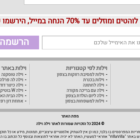
עד 70% הנחה במייל, הירשמו עכשיו בחינם:
הרשמה
וילות לפי קטגוריות
וילות באתר
וילות למסיבת רווקות בצפון
וילה טוסקנה
וילות בכנרת
וילה לה פרלה
וילה לחתונה
וילה כינור דו
וילה עם בריכה מקורה
וילה W בוטיק
וילה ליום הולדת בצפון
וילה הבית האו
וילות למשפחות בצפון
אחוזת דון רפ
מפת האתר
© 2024 כל הזכויות שמורות לאתר וילה וילה
יות המפרסמים בו בלבד, כמו כן אין להעתיק אלמנטיים עיצוביים, תמונות, מידע או כל תוכן
תוצאות ובנוסף כל הכתוב בו הוא בגדר המלצה.