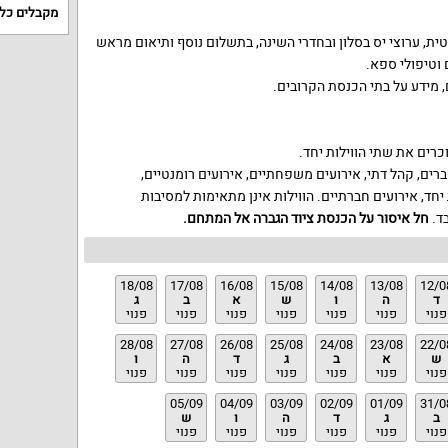
מקבלים כל
טית, ערוצי יס בסלון ובחדרי השינה, בתשלום נוסף ותיאום מראש
 וטיפולי ספא.
 מידע על בתי הכנסת הקרובים.
רים, קהל דתי, אירועים משפחתיים, אירועים רומנטיים,
ד, אירועים חברתיים. הווילות אינן מתאימות למסיבות
ד.
חל איסור על הכנסת ציוד הגברה אל המתחם
.
18/08
17/08
16/08
15/08
14/08
13/08
12/0
ד
ה
ו
ש
א
ב
ג
פנוי
פנוי
פנוי
פנוי
פנוי
פנוי
פנוי
28/08
27/08
26/08
25/08
24/08
23/08
22/0
ש
א
ב
ג
ד
ה
ו
פנוי
פנוי
פנוי
פנוי
פנוי
פנוי
פנוי
05/09
04/09
03/09
02/09
01/09
31/0
ב
ג
ד
ה
ו
ש
פנוי
פנוי
פנוי
פנוי
פנוי
פנוי