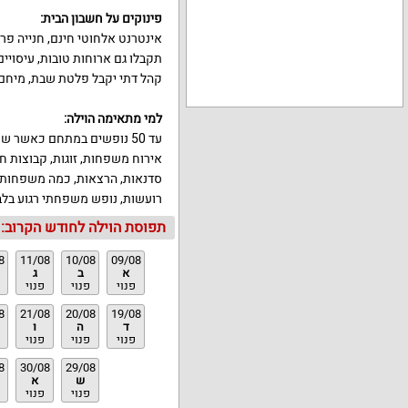
פינוקים על חשבון הבית
:
אינטרנט אלחוטי חינם, חנייה פר
תקבלו גם ארוחות טובות, עיסויים
קהל דתי יקבל פלטת שבת, מיחם,
למי מתאימה הוילה
:
עד 50 נופשים במתחם כאשר שוכרים את שתי הווילות יחד.
אירוח משפחות, זוגות, קבוצות חב
סדנאות, הרצאות, כמה משפחות יח
רועשות, נופש משפחתי רגוע בלב
תפוסת הוילה לחודש הקרוב:
8
11/08
10/08
09/08
א
ב
ג
פנוי
פנוי
פנוי
8
21/08
20/08
19/08
ד
ה
ו
פנוי
פנוי
פנוי
8
30/08
29/08
ש
א
פנוי
פנוי