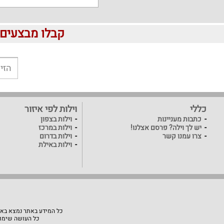
קבלו מבצעים לוהטים ומוזלים 
כללי
וילות לפי איזור
כתבות מעניינות
וילות בצפון
יש לך וילה? פרסם אצלנו!
וילות במרכז
צרו עמנו קשר
וילות בדרום
וילות באילת
כל המידע באתר נמצא באחר
כל העושה שימוש באתר "VillaVilla" אחראי למעשיו, האתר לא יהיה אחראי ל